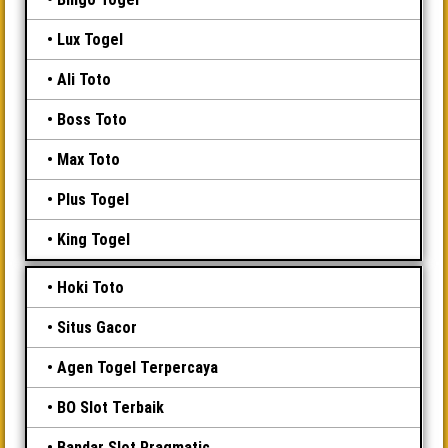
Lux Togel
Ali Toto
Boss Toto
Max Toto
Plus Togel
King Togel
Hoki Toto
Situs Gacor
Agen Togel Terpercaya
BO Slot Terbaik
Bandar Slot Pragmatic