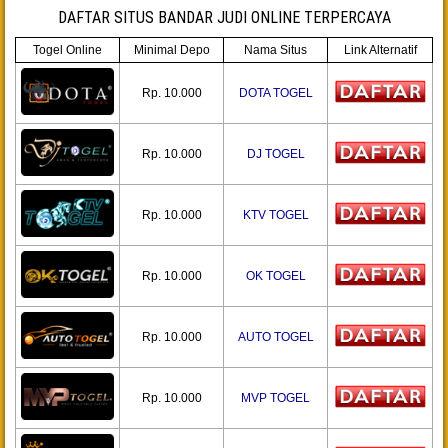
DAFTAR SITUS BANDAR JUDI ONLINE TERPERCAYA
Togel Online
Minimal Depo
Nama Situs
Link Alternatif
Rp. 10.000
DOTA TOGEL
Rp. 10.000
DJ TOGEL
Rp. 10.000
KTV TOGEL
Rp. 10.000
OK TOGEL
Rp. 10.000
AUTO TOGEL
Rp. 10.000
MVP TOGEL