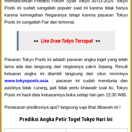
membocorkan Prediksi Forum Syair Tokyo 30-03-2025. Tokyo
Pools ini sudah sangatlah populer saat ini karena tidak hanya
karena kemegahan Negaranya tetapi karena pasaran Tokyo
Pools ini sangatlah Fair dan terkenal.
>>
Live Draw Tokyo Tercepat
<<
Pasaran Tokyo Pools ini adalah pasaran angka togel yang telah
lama ada dan langsung dari negaranya yakni Jepang. Result
keluaran angka ini diambil langsung dari situs resminya
www.tokyopools.asia
. pasaran ini sudah mendunia dan
pastinya tidak curang, jadi tidak perlu khawatir soal itu. Tokyo
Pools ini hasil data keluarannya buka setiap hari jam 22:30 WIB.
Penasaran prediksinya apa? langsung saja lihat dibawah ini !
Prediksi Angka Petir Togel Tokyo Hari Ini