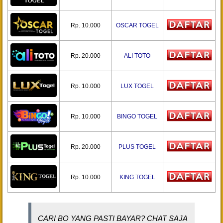
Rp. 10.000
OSCAR TOGEL
Rp. 20.000
ALI TOTO
Rp. 10.000
LUX TOGEL
Rp. 10.000
BINGO TOGEL
Rp. 20.000
PLUS TOGEL
Rp. 10.000
KING TOGEL
CARI BO YANG PASTI BAYAR? CHAT SAJA