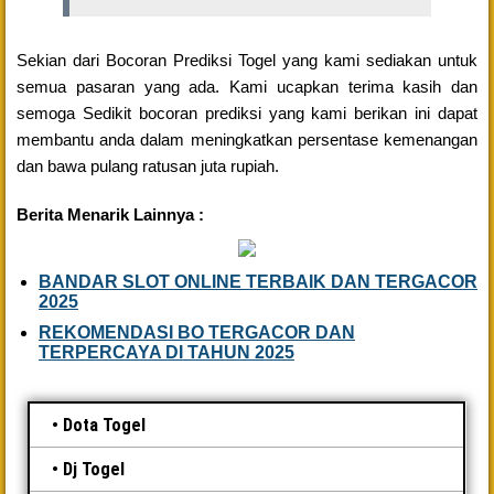
Sekian dari Bocoran Prediksi Togel yang kami sediakan untuk
semua pasaran yang ada. Kami ucapkan terima kasih dan
semoga Sedikit bocoran prediksi yang kami berikan ini dapat
membantu anda dalam meningkatkan persentase kemenangan
dan bawa pulang ratusan juta rupiah.
Berita Menarik Lainnya :
BANDAR SLOT ONLINE TERBAIK DAN TERGACOR
2025
REKOMENDASI BO TERGACOR DAN
TERPERCAYA DI TAHUN 2025
Dota Togel
Dj Togel