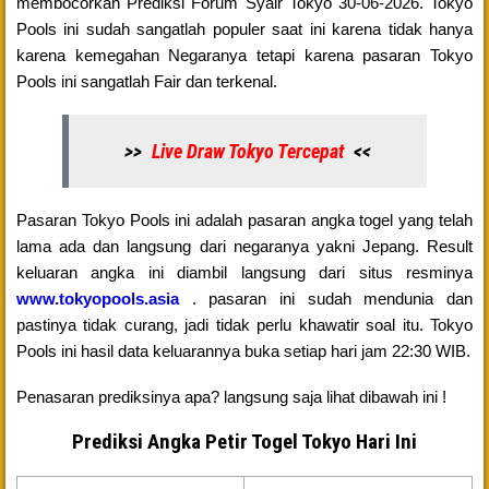
membocorkan Prediksi Forum Syair Tokyo 30-06-2026. Tokyo
Pools ini sudah sangatlah populer saat ini karena tidak hanya
karena kemegahan Negaranya tetapi karena pasaran Tokyo
Pools ini sangatlah Fair dan terkenal.
>>
Live Draw Tokyo Tercepat
<<
Pasaran Tokyo Pools ini adalah pasaran angka togel yang telah
lama ada dan langsung dari negaranya yakni Jepang. Result
keluaran angka ini diambil langsung dari situs resminya
www.tokyopools.asia
. pasaran ini sudah mendunia dan
pastinya tidak curang, jadi tidak perlu khawatir soal itu. Tokyo
Pools ini hasil data keluarannya buka setiap hari jam 22:30 WIB.
Penasaran prediksinya apa? langsung saja lihat dibawah ini !
Prediksi Angka Petir Togel Tokyo Hari Ini