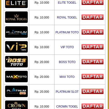
Rp. 10.000
ELITE TOGEL
Rp. 10.000
ROYAL TOGEL
Rp. 10.000
PLATINUM TOTO
Rp. 10.000
VIP TOTO
Rp. 20.000
BOSS TOTO
Rp. 20.000
MAX TOTO
Rp. 20.000
PLATINUM SLOT
Rp. 10.000
CROWN TOGEL