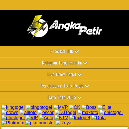
Prediksi Jitu
Keluaran Togel Hari Ini
Live Draw Togel
Pengeluaran Toto Pools
Data Toto 2025