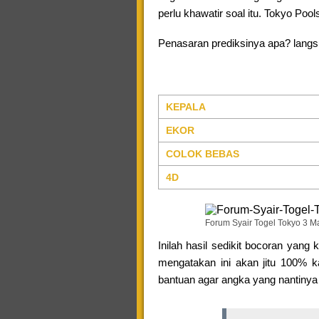
perlu khawatir soal itu. Tokyo Pool
Penasaran prediksinya apa? langsun
KEPALA
EKOR
COLOK BEBAS
4D
Forum Syair Togel Tokyo 3 M
Inilah hasil sedikit bocoran yang
mengatakan ini akan jitu 100% ka
bantuan agar angka yang nantinya