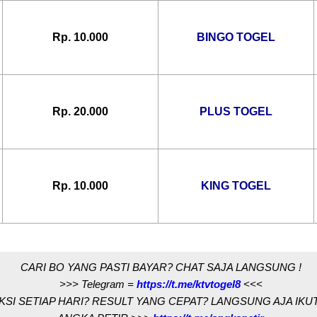
Rp. 10.000
BINGO TOGEL
Rp. 20.000
PLUS TOGEL
Rp. 10.000
KING TOGEL
CARI BO YANG PASTI BAYAR? CHAT SAJA LANGSUNG !
>>> Telegram =
https://t.me/ktvtogel8
<<<
KSI SETIAP HARI? RESULT YANG CEPAT? LANGSUNG AJA IKU