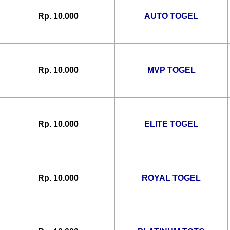
Rp. 10.000
AUTO TOGEL
Rp. 10.000
MVP TOGEL
Rp. 10.000
ELITE TOGEL
Rp. 10.000
ROYAL TOGEL