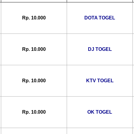
Rp. 10.000
DOTA TOGEL
Rp. 10.000
DJ TOGEL
Rp. 10.000
KTV TOGEL
Rp. 10.000
OK TOGEL