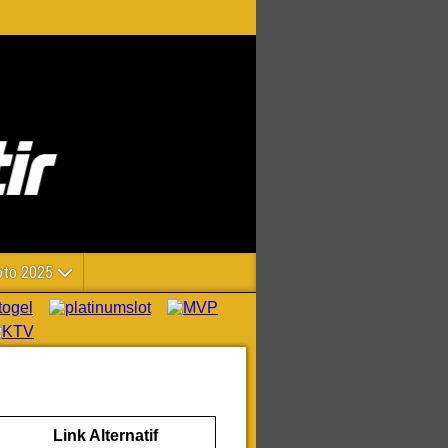
oto 2025
Link Alternatif