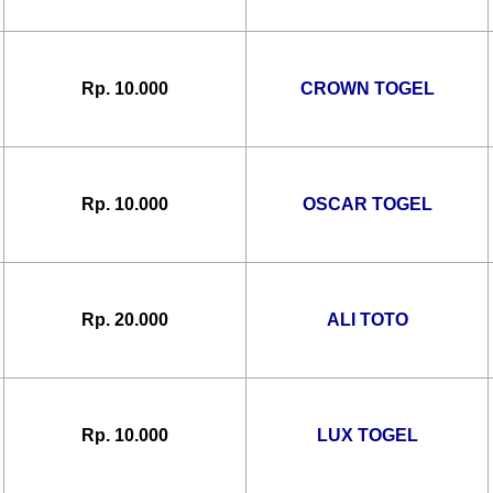
Rp. 10.000
CROWN TOGEL
Rp. 10.000
OSCAR TOGEL
Rp. 20.000
ALI TOTO
Rp. 10.000
LUX TOGEL