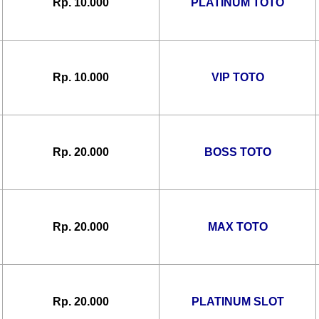
Rp. 10.000
PLATINUM TOTO
Rp. 10.000
VIP TOTO
Rp. 20.000
BOSS TOTO
Rp. 20.000
MAX TOTO
Rp. 20.000
PLATINUM SLOT