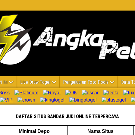
i Ini
Live Draw Togel
Pengeluaran Toto Pools
Data T
DAFTAR SITUS BANDAR JUDI ONLINE TERPERCAYA
Minimal Depo
Nama Situs