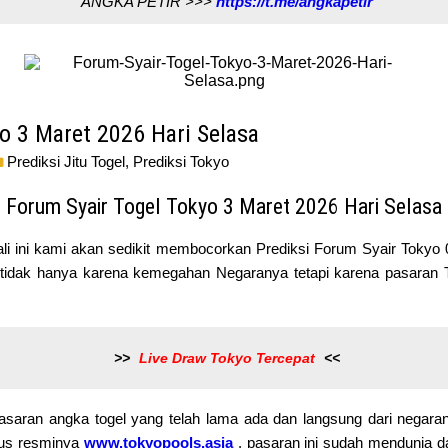
ANGKA PETIR >>>
https://t.me/angkapetir
o 3 Maret 2026 Hari Selasa
Prediksi Jitu Togel,
Prediksi Tokyo
Forum Syair Togel Tokyo 3 Maret 2026 Hari Selasa
ali ini kami akan sedikit membocorkan Prediksi Forum Syair Tokyo 
a tidak hanya karena kemegahan Negaranya tetapi karena pasaran T
>>
Live Draw Tokyo Tercepat
<<
asaran angka togel yang telah lama ada dan langsung dari negara
itus resminya
www.tokyopools.asia
. pasaran ini sudah mendunia dan