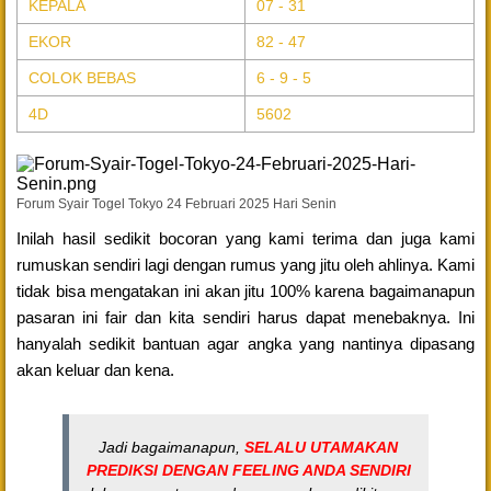
KEPALA
07 - 31
EKOR
82 - 47
COLOK BEBAS
6 - 9 - 5
4D
5602
Forum Syair Togel Tokyo 24 Februari 2025 Hari Senin
Inilah hasil sedikit bocoran yang kami terima dan juga kami
rumuskan sendiri lagi dengan rumus yang jitu oleh ahlinya. Kami
tidak bisa mengatakan ini akan jitu 100% karena bagaimanapun
pasaran ini fair dan kita sendiri harus dapat menebaknya. Ini
hanyalah sedikit bantuan agar angka yang nantinya dipasang
akan keluar dan kena.
Jadi bagaimanapun,
SELALU UTAMAKAN
PREDIKSI DENGAN FEELING ANDA SENDIRI