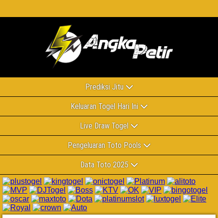
Prediksi Jitu
Keluaran Togel Hari Ini
Live Draw Togel
Pengeluaran Toto Pools
Data Toto 2025