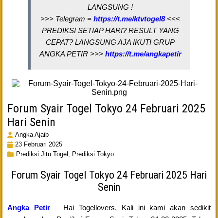
LANGSUNG !
>>> Telegram =
https://t.me/ktvtogel8
<<<
PREDIKSI SETIAP HARI? RESULT YANG
CEPAT? LANGSUNG AJA IKUTI GRUP
ANGKA PETIR >>>
https://t.me/angkapetir
Forum Syair Togel Tokyo 24 Februari 2025
Hari Senin
Angka Ajaib
23 Februari 2025
Prediksi Jitu Togel,
Prediksi Tokyo
Forum Syair Togel Tokyo 24 Februari 2025 Hari
Senin
Angka Petir
– Hai Togellovers, Kali ini kami akan sedikit