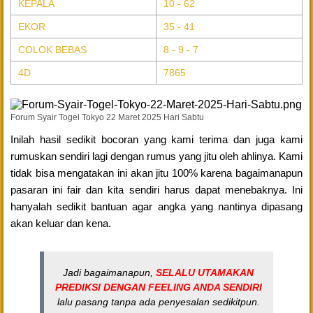
KEPALA
10 - 62
EKOR
35 - 41
COLOK BEBAS
8 - 9 - 7
4D
7865
Forum Syair Togel Tokyo 22 Maret 2025 Hari Sabtu
Inilah hasil sedikit bocoran yang kami terima dan juga kami
rumuskan sendiri lagi dengan rumus yang jitu oleh ahlinya. Kami
tidak bisa mengatakan ini akan jitu 100% karena bagaimanapun
pasaran ini fair dan kita sendiri harus dapat menebaknya. Ini
hanyalah sedikit bantuan agar angka yang nantinya dipasang
akan keluar dan kena.
Jadi bagaimanapun,
SELALU UTAMAKAN
PREDIKSI DENGAN FEELING ANDA SENDIRI
lalu pasang tanpa ada penyesalan sedikitpun.