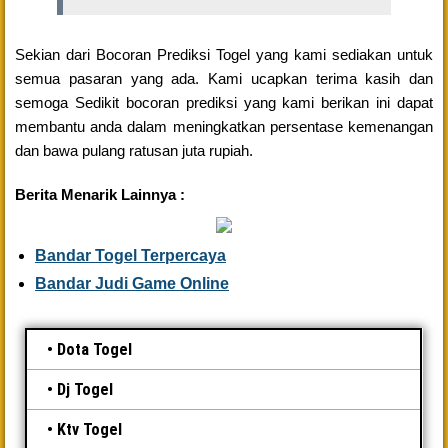
Sekian dari Bocoran Prediksi Togel yang kami sediakan untuk
semua pasaran yang ada. Kami ucapkan terima kasih dan
semoga Sedikit bocoran prediksi yang kami berikan ini dapat
membantu anda dalam meningkatkan persentase kemenangan
dan bawa pulang ratusan juta rupiah.
Berita Menarik Lainnya :
Bandar Togel Terpercaya
Bandar Judi Game Online
Dota Togel
Dj Togel
Ktv Togel