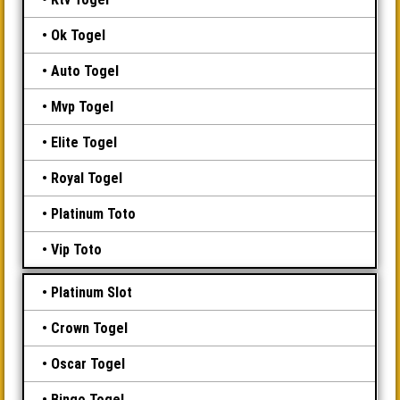
Ok Togel
Auto Togel
Mvp Togel
Elite Togel
Royal Togel
Platinum Toto
Vip Toto
Platinum Slot
Crown Togel
Oscar Togel
Bingo Togel