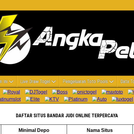
i Ini
Live Draw Togel
Pengeluaran Toto Pools
Data T
DAFTAR SITUS BANDAR JUDI ONLINE TERPERCAYA
Minimal Depo
Nama Situs