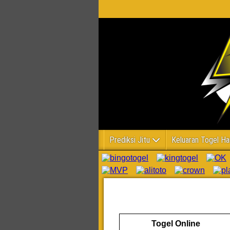
Prediksi Jitu
Keluaran Togel Har
Togel Online