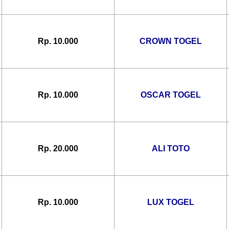
Rp. 10.000
CROWN TOGEL
Rp. 10.000
OSCAR TOGEL
Rp. 20.000
ALI TOTO
Rp. 10.000
LUX TOGEL