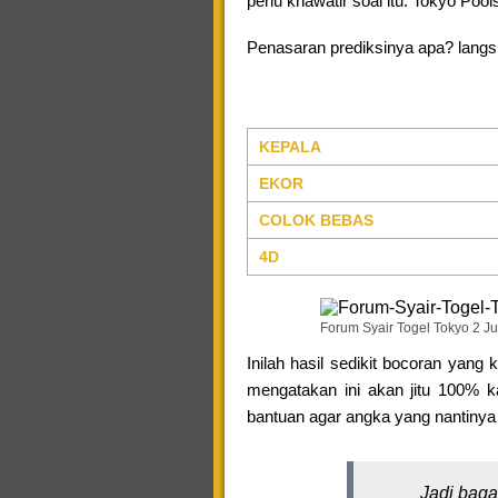
perlu khawatir soal itu. Tokyo Pool
Penasaran prediksinya apa? langsun
KEPALA
EKOR
COLOK BEBAS
4D
Forum Syair Togel Tokyo 2 Ju
Inilah hasil sedikit bocoran yang
mengatakan ini akan jitu 100% ka
bantuan agar angka yang nantinya
Jadi bag