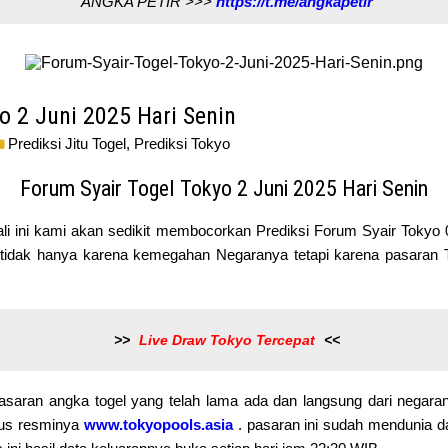
ANGKA PETIR >>>
https://t.me/angkapetir
o 2 Juni 2025 Hari Senin
Prediksi Jitu Togel,
Prediksi Tokyo
Forum Syair Togel Tokyo 2 Juni 2025 Hari Senin
ali ini kami akan sedikit membocorkan Prediksi Forum Syair Tokyo 
a tidak hanya karena kemegahan Negaranya tetapi karena pasaran T
>>
Live Draw Tokyo Tercepat
<<
asaran angka togel yang telah lama ada dan langsung dari negara
itus resminya
www.tokyopools.asia
. pasaran ini sudah mendunia dan