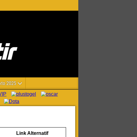
oto 2025
Link Alternatif