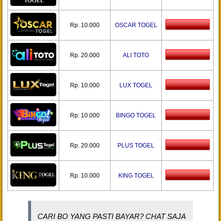
Rp. 10.000
OSCAR TOGEL
Rp. 20.000
ALI TOTO
Rp. 10.000
LUX TOGEL
Rp. 10.000
BINGO TOGEL
Rp. 20.000
PLUS TOGEL
Rp. 10.000
KING TOGEL
CARI BO YANG PASTI BAYAR? CHAT SAJA