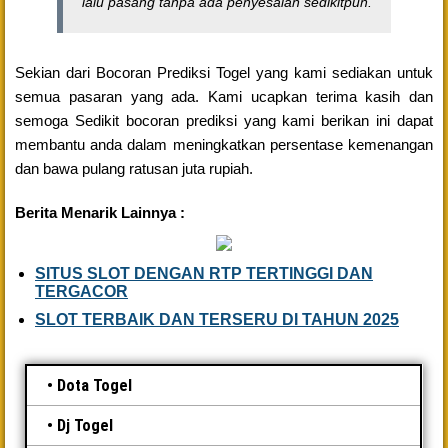
lalu pasang tanpa ada penyesalan sedikitpun.
Sekian dari Bocoran Prediksi Togel yang kami sediakan untuk
semua pasaran yang ada. Kami ucapkan terima kasih dan
semoga Sedikit bocoran prediksi yang kami berikan ini dapat
membantu anda dalam meningkatkan persentase kemenangan
dan bawa pulang ratusan juta rupiah.
Berita Menarik Lainnya :
SITUS SLOT DENGAN RTP TERTINGGI DAN
TERGACOR
SLOT TERBAIK DAN TERSERU DI TAHUN 2025
Dota Togel
Dj Togel