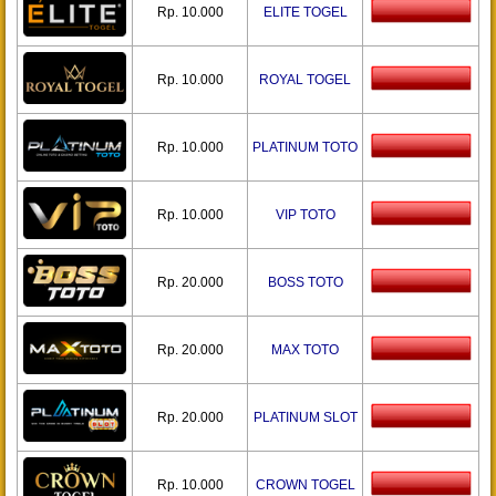
Rp. 10.000
ELITE TOGEL
Rp. 10.000
ROYAL TOGEL
Rp. 10.000
PLATINUM TOTO
Rp. 10.000
VIP TOTO
Rp. 20.000
BOSS TOTO
Rp. 20.000
MAX TOTO
Rp. 20.000
PLATINUM SLOT
Rp. 10.000
CROWN TOGEL