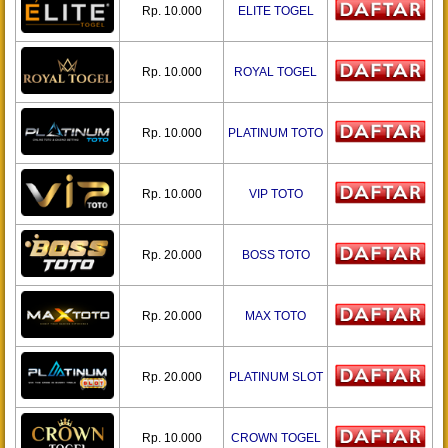
Rp. 10.000
ELITE TOGEL
Rp. 10.000
ROYAL TOGEL
Rp. 10.000
PLATINUM TOTO
Rp. 10.000
VIP TOTO
Rp. 20.000
BOSS TOTO
Rp. 20.000
MAX TOTO
Rp. 20.000
PLATINUM SLOT
Rp. 10.000
CROWN TOGEL