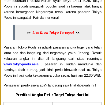
membocorkan Prediksi Forum Syair Tokyo 14-11-2025. Tokyo
Pools ini sudah sangatlah populer saat ini karena tidak hanya
karena kemegahan Negaranya tetapi karena pasaran Tokyo
Pools ini sangatlah Fair dan terkenal.
>>
Live Draw Tokyo Tercepat
<<
Pasaran Tokyo Pools ini adalah pasaran angka togel yang telah
lama ada dan langsung dari negaranya yakni Jepang. Result
keluaran angka ini diambil langsung dari situs resminya
www.tokyopools.asia
. pasaran ini sudah mendunia dan
pastinya tidak curang, jadi tidak perlu khawatir soal itu. Tokyo
Pools ini hasil data keluarannya buka setiap hari jam 22:30 WIB.
Penasaran prediksinya apa? langsung saja lihat dibawah ini !
Prediksi Angka Petir Togel Tokyo Hari Ini