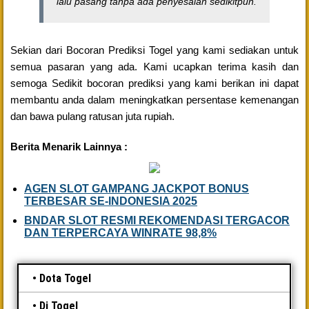
lalu pasang tanpa ada penyesalan sedikitpun.
Sekian dari Bocoran Prediksi Togel yang kami sediakan untuk
semua pasaran yang ada. Kami ucapkan terima kasih dan
semoga Sedikit bocoran prediksi yang kami berikan ini dapat
membantu anda dalam meningkatkan persentase kemenangan
dan bawa pulang ratusan juta rupiah.
Berita Menarik Lainnya :
AGEN SLOT GAMPANG JACKPOT BONUS
TERBESAR SE-INDONESIA 2025
BNDAR SLOT RESMI REKOMENDASI TERGACOR
DAN TERPERCAYA WINRATE 98,8%
Dota Togel
Dj Togel