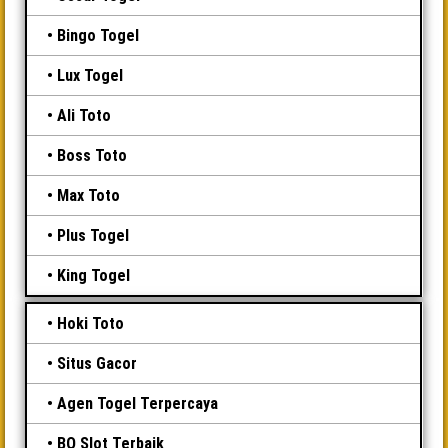
Bingo Togel
Lux Togel
Ali Toto
Boss Toto
Max Toto
Plus Togel
King Togel
Hoki Toto
Situs Gacor
Agen Togel Terpercaya
BO Slot Terbaik