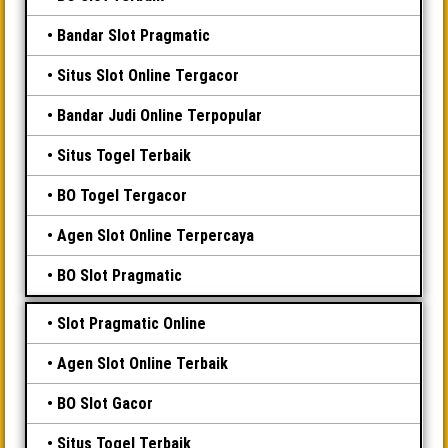
Bandar Slot Pragmatic
Situs Slot Online Tergacor
Bandar Judi Online Terpopular
Situs Togel Terbaik
BO Togel Tergacor
Agen Slot Online Terpercaya
BO Slot Pragmatic
Slot Pragmatic Online
Agen Slot Online Terbaik
BO Slot Gacor
Situs Togel Terbaik