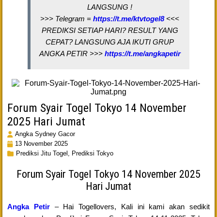
LANGSUNG !
>>> Telegram =
https://t.me/ktvtogel8
<<<
PREDIKSI SETIAP HARI? RESULT YANG
CEPAT? LANGSUNG AJA IKUTI GRUP
ANGKA PETIR >>>
https://t.me/angkapetir
Forum Syair Togel Tokyo 14 November
2025 Hari Jumat
Angka Sydney Gacor
13 November 2025
Prediksi Jitu Togel,
Prediksi Tokyo
Forum Syair Togel Tokyo 14 November 2025
Hari Jumat
Angka Petir
– Hai Togellovers, Kali ini kami akan sedikit