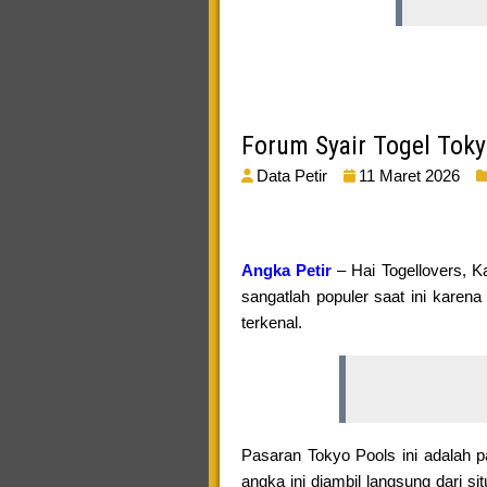
Forum Syair Togel Tok
Data Petir
11 Maret 2026
Angka Petir
– Hai Togellovers, K
sangatlah populer saat ini karen
terkenal.
Pasaran Tokyo Pools ini adalah p
angka ini diambil langsung dari s