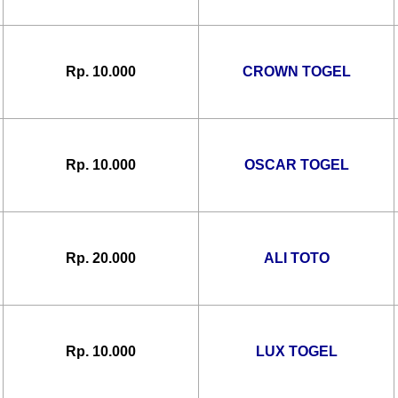
Rp. 10.000
CROWN TOGEL
Rp. 10.000
OSCAR TOGEL
Rp. 20.000
ALI TOTO
Rp. 10.000
LUX TOGEL