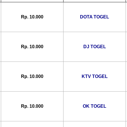
Rp. 10.000
DOTA TOGEL
Rp. 10.000
DJ TOGEL
Rp. 10.000
KTV TOGEL
Rp. 10.000
OK TOGEL