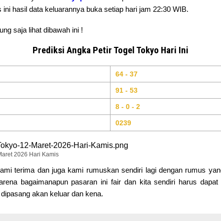
s ini hasil data keluarannya buka setiap hari jam 22:30 WIB.
g saja lihat dibawah ini !
Prediksi Angka Petir Togel Tokyo Hari Ini
64 - 37
91 - 53
8 - 0 - 2
0239
Maret 2026 Hari Kamis
 kami terima dan juga kami rumuskan sendiri lagi dengan rumus yang 
rena bagaimanapun pasaran ini fair dan kita sendiri harus dapat
 dipasang akan keluar dan kena.