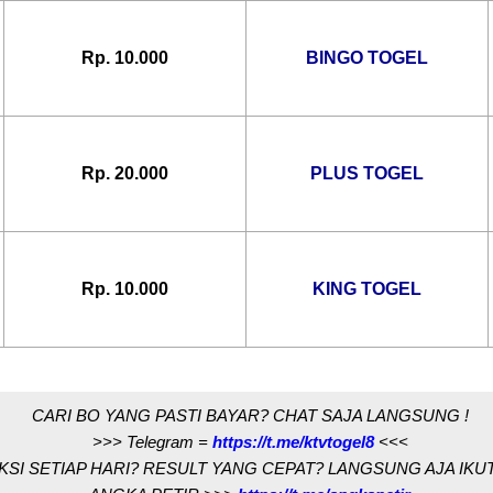
Rp. 10.000
BINGO TOGEL
Rp. 20.000
PLUS TOGEL
Rp. 10.000
KING TOGEL
CARI BO YANG PASTI BAYAR? CHAT SAJA LANGSUNG !
>>> Telegram =
https://t.me/ktvtogel8
<<<
KSI SETIAP HARI? RESULT YANG CEPAT? LANGSUNG AJA IKU