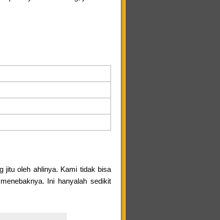
jitu oleh ahlinya. Kami tidak bisa
 menebaknya. Ini hanyalah sedikit