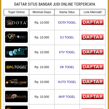
DAFTAR SITUS BANDAR JUDI ONLINE TERPERCAYA
Togel Online
Minimal Depo
Nama Situs
Link Alternatif
Rp. 10.000
DOTA TOGEL
Rp. 10.000
DJ TOGEL
Rp. 10.000
KTV TOGEL
Rp. 10.000
OK TOGEL
Rp. 10.000
AUTO TOGEL
Rp. 10.000
MVP TOGEL