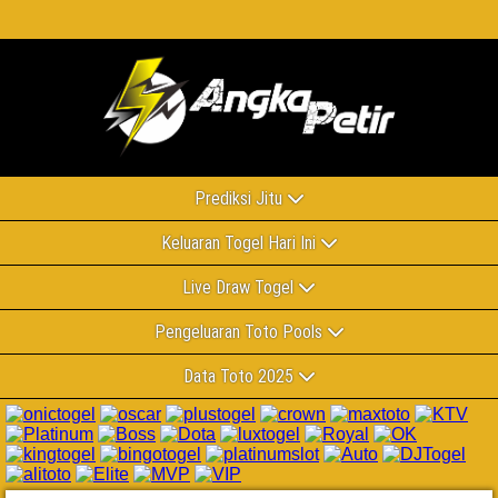
Prediksi Jitu
Keluaran Togel Hari Ini
Live Draw Togel
Pengeluaran Toto Pools
Data Toto 2025