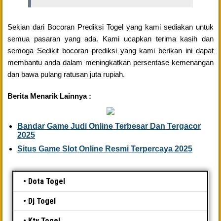
Sekian dari Bocoran Prediksi Togel yang kami sediakan untuk
semua pasaran yang ada. Kami ucapkan terima kasih dan
semoga Sedikit bocoran prediksi yang kami berikan ini dapat
membantu anda dalam meningkatkan persentase kemenangan
dan bawa pulang ratusan juta rupiah.
Berita Menarik Lainnya :
Bandar Game Judi Online Terbesar Dan Tergacor
2025
Situs Game Slot Online Resmi Terpercaya 2025
Dota Togel
Dj Togel
Ktv Togel