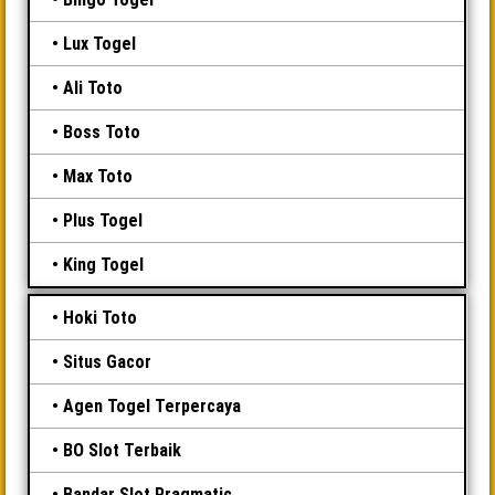
Lux Togel
Ali Toto
Boss Toto
Max Toto
Plus Togel
King Togel
Hoki Toto
Situs Gacor
Agen Togel Terpercaya
BO Slot Terbaik
Bandar Slot Pragmatic