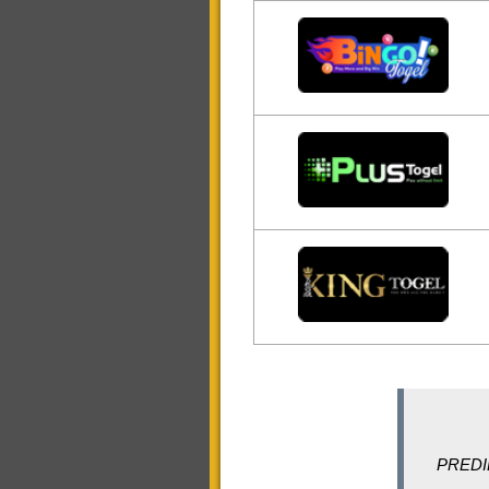
PREDI