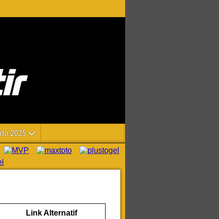
oto 2025
Link Alternatif