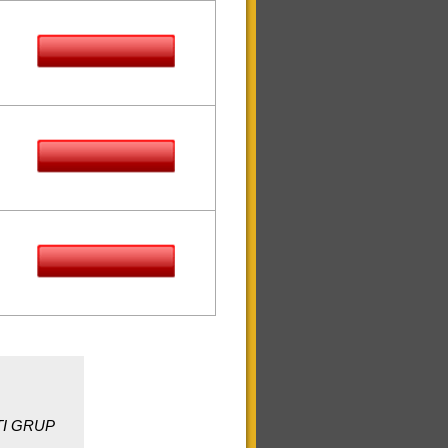
TI GRUP