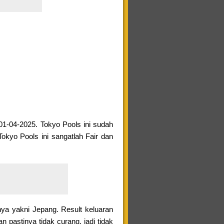
01-04-2025. Tokyo Pools ini sudah
okyo Pools ini sangatlah Fair dan
nya yakni Jepang. Result keluaran
 pastinya tidak curang, jadi tidak