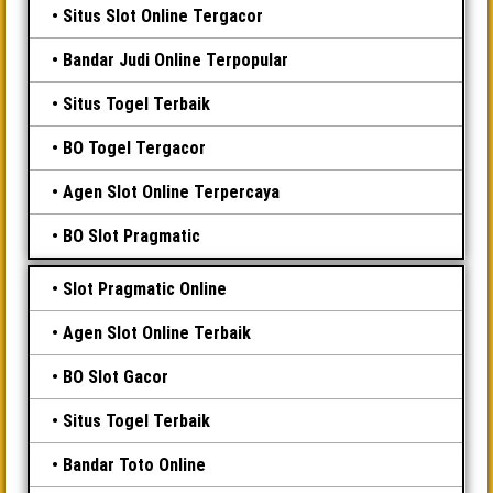
Situs Slot Online Tergacor
Bandar Judi Online Terpopular
Situs Togel Terbaik
BO Togel Tergacor
Agen Slot Online Terpercaya
BO Slot Pragmatic
Slot Pragmatic Online
Agen Slot Online Terbaik
BO Slot Gacor
Situs Togel Terbaik
Bandar Toto Online