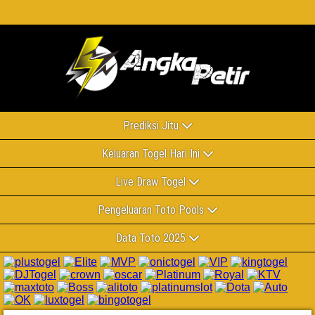
Prediksi Jitu
Keluaran Togel Hari Ini
Live Draw Togel
Pengeluaran Toto Pools
Data Toto 2025