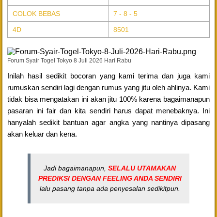
COLOK BEBAS
7 - 8 - 5
4D
8501
Forum Syair Togel Tokyo 8 Juli 2026 Hari Rabu
Inilah hasil sedikit bocoran yang kami terima dan juga kami
rumuskan sendiri lagi dengan rumus yang jitu oleh ahlinya. Kami
tidak bisa mengatakan ini akan jitu 100% karena bagaimanapun
pasaran ini fair dan kita sendiri harus dapat menebaknya. Ini
hanyalah sedikit bantuan agar angka yang nantinya dipasang
akan keluar dan kena.
Jadi bagaimanapun,
SELALU UTAMAKAN
PREDIKSI DENGAN FEELING ANDA SENDIRI
lalu pasang tanpa ada penyesalan sedikitpun.