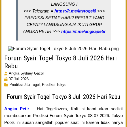
LANGSUNG !
>>> Telegram =
https://t.me/ktvtogel8
<<<
PREDIKSI SETIAP HARI? RESULT YANG
CEPAT? LANGSUNG AJA IKUTI GRUP
ANGKA PETIR >>>
https://t.me/angkapetir
Forum Syair Togel Tokyo 8 Juli 2026 Hari
Rabu
Angka Sydney Gacor
07 Juli 2026
Prediksi Jitu Togel,
Prediksi Tokyo
Forum Syair Togel Tokyo 8 Juli 2026 Hari Rabu
Angka Petir
– Hai Togellovers, Kali ini kami akan sedikit
membocorkan Prediksi Forum Syair Tokyo 08-07-2026. Tokyo
Pools ini sudah sangatlah populer saat ini karena tidak hanya