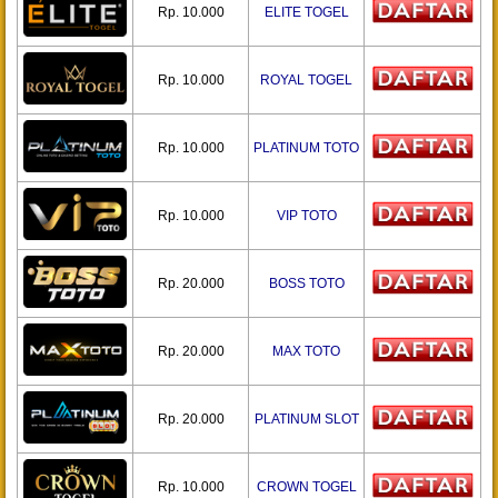
Rp. 10.000
ELITE TOGEL
Rp. 10.000
ROYAL TOGEL
Rp. 10.000
PLATINUM TOTO
Rp. 10.000
VIP TOTO
Rp. 20.000
BOSS TOTO
Rp. 20.000
MAX TOTO
Rp. 20.000
PLATINUM SLOT
Rp. 10.000
CROWN TOGEL