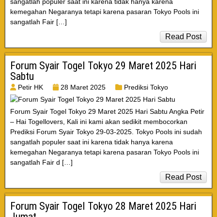
sangatlah populer saat ini karena tidak hanya karena
kemegahan Negaranya tetapi karena pasaran Tokyo Pools ini
sangatlah Fair […]
Read Post
Forum Syair Togel Tokyo 29 Maret 2025 Hari
Sabtu
Petir HK
28 Maret 2025
Prediksi Tokyo
Forum Syair Togel Tokyo 29 Maret 2025 Hari Sabtu Angka Petir
– Hai Togellovers, Kali ini kami akan sedikit membocorkan
Prediksi Forum Syair Tokyo 29-03-2025. Tokyo Pools ini sudah
sangatlah populer saat ini karena tidak hanya karena
kemegahan Negaranya tetapi karena pasaran Tokyo Pools ini
sangatlah Fair d […]
Read Post
Forum Syair Togel Tokyo 28 Maret 2025 Hari
Jumat