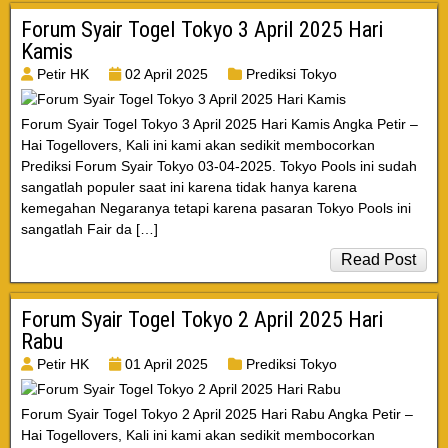
Forum Syair Togel Tokyo 3 April 2025 Hari
Kamis
Petir HK
02 April 2025
Prediksi Tokyo
Forum Syair Togel Tokyo 3 April 2025 Hari Kamis Angka Petir –
Hai Togellovers, Kali ini kami akan sedikit membocorkan
Prediksi Forum Syair Tokyo 03-04-2025. Tokyo Pools ini sudah
sangatlah populer saat ini karena tidak hanya karena
kemegahan Negaranya tetapi karena pasaran Tokyo Pools ini
sangatlah Fair da […]
Read Post
Forum Syair Togel Tokyo 2 April 2025 Hari
Rabu
Petir HK
01 April 2025
Prediksi Tokyo
Forum Syair Togel Tokyo 2 April 2025 Hari Rabu Angka Petir –
Hai Togellovers, Kali ini kami akan sedikit membocorkan