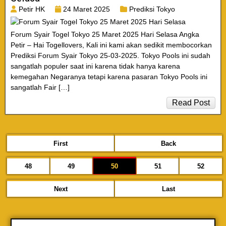
Petir HK
24 Maret 2025
Prediksi Tokyo
Forum Syair Togel Tokyo 25 Maret 2025 Hari Selasa Angka
Petir – Hai Togellovers, Kali ini kami akan sedikit membocorkan
Prediksi Forum Syair Tokyo 25-03-2025. Tokyo Pools ini sudah
sangatlah populer saat ini karena tidak hanya karena
kemegahan Negaranya tetapi karena pasaran Tokyo Pools ini
sangatlah Fair […]
Read Post
First
Back
48
49
50
51
52
Next
Last