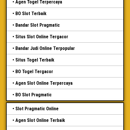
Agen Togel Terpercaya
BO Slot Terbaik
Bandar Slot Pragmatic
Situs Slot Online Tergacor
Bandar Judi Online Terpopular
Situs Togel Terbaik
BO Togel Tergacor
Agen Slot Online Terpercaya
BO Slot Pragmatic
Slot Pragmatic Online
Agen Slot Online Terbaik