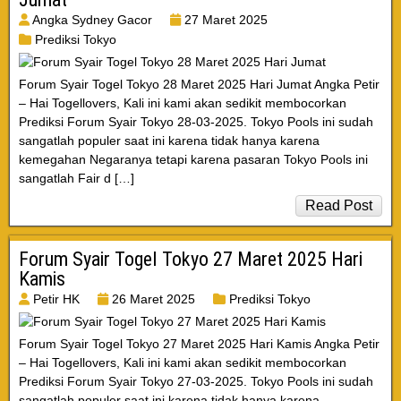
Angka Sydney Gacor
27 Maret 2025
Prediksi Tokyo
Forum Syair Togel Tokyo 28 Maret 2025 Hari Jumat Angka Petir
– Hai Togellovers, Kali ini kami akan sedikit membocorkan
Prediksi Forum Syair Tokyo 28-03-2025. Tokyo Pools ini sudah
sangatlah populer saat ini karena tidak hanya karena
kemegahan Negaranya tetapi karena pasaran Tokyo Pools ini
sangatlah Fair d […]
Read Post
Forum Syair Togel Tokyo 27 Maret 2025 Hari
Kamis
Petir HK
26 Maret 2025
Prediksi Tokyo
Forum Syair Togel Tokyo 27 Maret 2025 Hari Kamis Angka Petir
– Hai Togellovers, Kali ini kami akan sedikit membocorkan
Prediksi Forum Syair Tokyo 27-03-2025. Tokyo Pools ini sudah
sangatlah populer saat ini karena tidak hanya karena