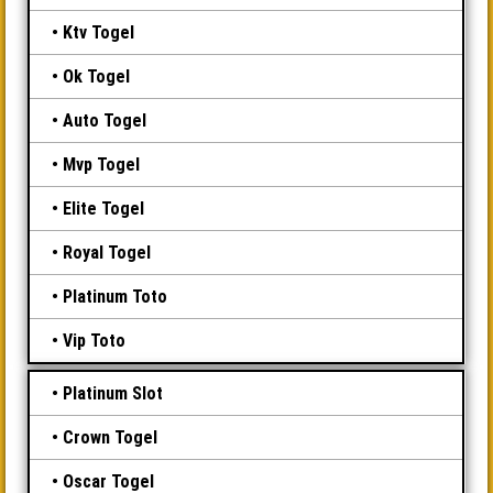
Ktv Togel
Ok Togel
Auto Togel
Mvp Togel
Elite Togel
Royal Togel
Platinum Toto
Vip Toto
Platinum Slot
Crown Togel
Oscar Togel