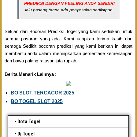
PREDIKSI DENGAN FEELING ANDA SENDIRI
lalu pasang tanpa ada penyesalan sedikitpun.
Sekian dari Bocoran Prediksi Togel yang kami sediakan untuk
semua pasaran yang ada. Kami ucapkan terima kasih dan
semoga Sedikit bocoran prediksi yang kami berikan ini dapat
membantu anda dalam meningkatkan persentase kemenangan
dan bawa pulang ratusan juta rupiah.
Berita Menarik Lainnya :
BO SLOT TERGACOR 2025
BO TOGEL SLOT 2025
Dota Togel
Dj Togel