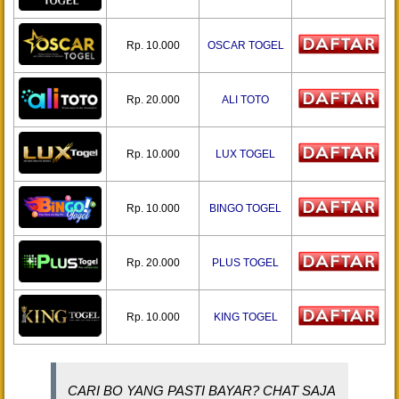
Rp. 10.000
OSCAR TOGEL
Rp. 20.000
ALI TOTO
Rp. 10.000
LUX TOGEL
Rp. 10.000
BINGO TOGEL
Rp. 20.000
PLUS TOGEL
Rp. 10.000
KING TOGEL
CARI BO YANG PASTI BAYAR? CHAT SAJA