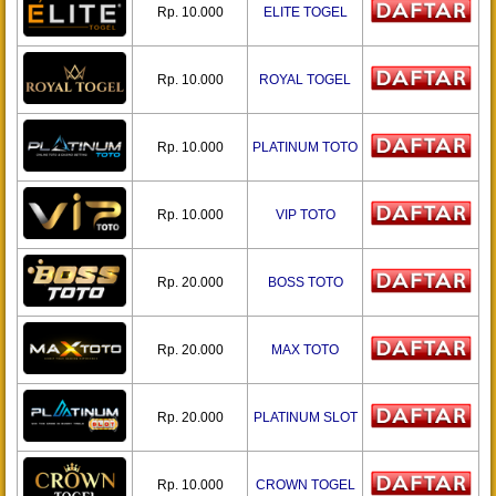
Rp. 10.000
ELITE TOGEL
Rp. 10.000
ROYAL TOGEL
Rp. 10.000
PLATINUM TOTO
Rp. 10.000
VIP TOTO
Rp. 20.000
BOSS TOTO
Rp. 20.000
MAX TOTO
Rp. 20.000
PLATINUM SLOT
Rp. 10.000
CROWN TOGEL