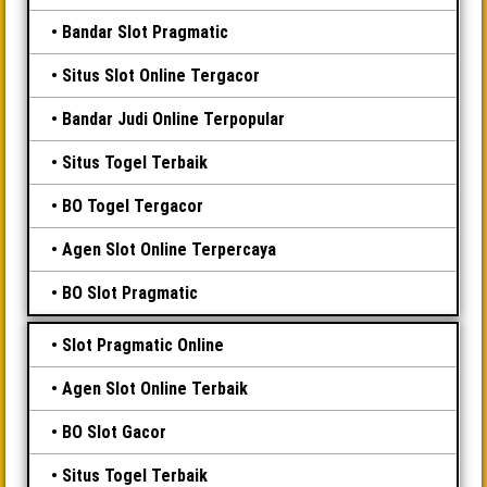
Bandar Slot Pragmatic
Situs Slot Online Tergacor
Bandar Judi Online Terpopular
Situs Togel Terbaik
BO Togel Tergacor
Agen Slot Online Terpercaya
BO Slot Pragmatic
Slot Pragmatic Online
Agen Slot Online Terbaik
BO Slot Gacor
Situs Togel Terbaik