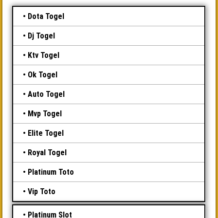
Dota Togel
Dj Togel
Ktv Togel
Ok Togel
Auto Togel
Mvp Togel
Elite Togel
Royal Togel
Platinum Toto
Vip Toto
Platinum Slot