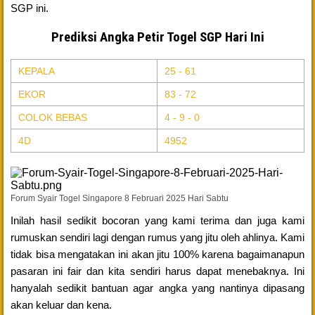
SGP ini.
Prediksi Angka Petir Togel SGP Hari Ini
KEPALA
25 - 61
EKOR
83 - 72
COLOK BEBAS
4 - 9 - 0
4D
4952
Forum Syair Togel Singapore 8 Februari 2025 Hari Sabtu
Inilah hasil sedikit bocoran yang kami terima dan juga kami
rumuskan sendiri lagi dengan rumus yang jitu oleh ahlinya. Kami
tidak bisa mengatakan ini akan jitu 100% karena bagaimanapun
pasaran ini fair dan kita sendiri harus dapat menebaknya. Ini
hanyalah sedikit bantuan agar angka yang nantinya dipasang
akan keluar dan kena.