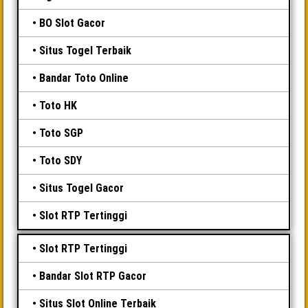
BO Slot Gacor
Situs Togel Terbaik
Bandar Toto Online
Toto HK
Toto SGP
Toto SDY
Situs Togel Gacor
Slot RTP Tertinggi
Slot RTP Tertinggi
Bandar Slot RTP Gacor
Situs Slot Online Terbaik