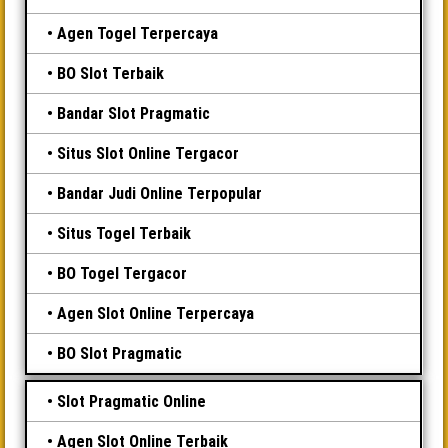
Agen Togel Terpercaya
BO Slot Terbaik
Bandar Slot Pragmatic
Situs Slot Online Tergacor
Bandar Judi Online Terpopular
Situs Togel Terbaik
BO Togel Tergacor
Agen Slot Online Terpercaya
BO Slot Pragmatic
Slot Pragmatic Online
Agen Slot Online Terbaik