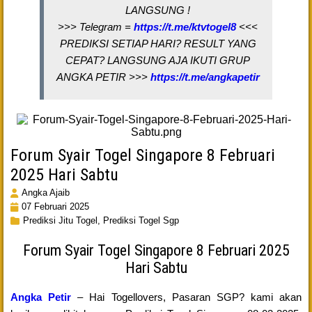
LANGSUNG !
>>> Telegram =
https://t.me/ktvtogel8
<<<
PREDIKSI SETIAP HARI? RESULT YANG
CEPAT? LANGSUNG AJA IKUTI GRUP
ANGKA PETIR >>>
https://t.me/angkapetir
Forum Syair Togel Singapore 8 Februari
2025 Hari Sabtu
Angka Ajaib
07 Februari 2025
Prediksi Jitu Togel,
Prediksi Togel Sgp
Forum Syair Togel Singapore 8 Februari 2025
Hari Sabtu
Angka Petir
– Hai Togellovers, Pasaran SGP? kami akan