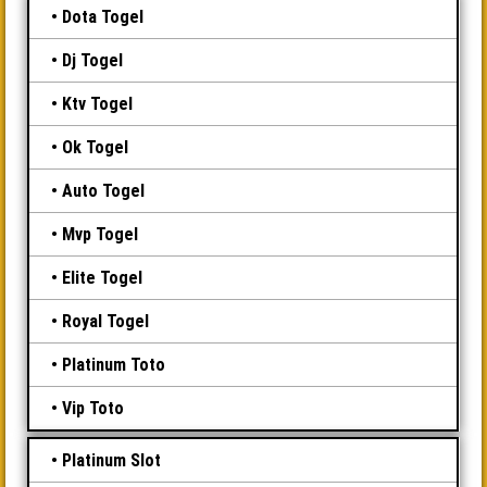
Dota Togel
Dj Togel
Ktv Togel
Ok Togel
Auto Togel
Mvp Togel
Elite Togel
Royal Togel
Platinum Toto
Vip Toto
Platinum Slot