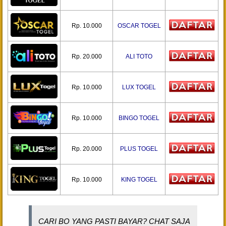
Rp. 10.000
OSCAR TOGEL
Rp. 20.000
ALI TOTO
Rp. 10.000
LUX TOGEL
Rp. 10.000
BINGO TOGEL
Rp. 20.000
PLUS TOGEL
Rp. 10.000
KING TOGEL
CARI BO YANG PASTI BAYAR? CHAT SAJA