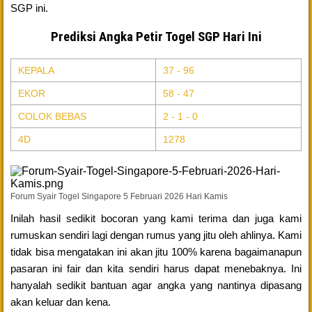
SGP ini.
Prediksi Angka Petir Togel SGP Hari Ini
KEPALA
37 - 96
EKOR
58 - 47
COLOK BEBAS
2 - 1 - 0
4D
1278
Forum Syair Togel Singapore 5 Februari 2026 Hari Kamis
Inilah hasil sedikit bocoran yang kami terima dan juga kami
rumuskan sendiri lagi dengan rumus yang jitu oleh ahlinya. Kami
tidak bisa mengatakan ini akan jitu 100% karena bagaimanapun
pasaran ini fair dan kita sendiri harus dapat menebaknya. Ini
hanyalah sedikit bantuan agar angka yang nantinya dipasang
akan keluar dan kena.