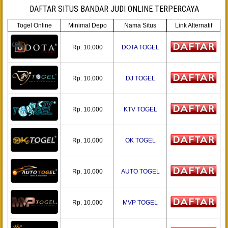
DAFTAR SITUS BANDAR JUDI ONLINE TERPERCAYA
Togel Online
Minimal Depo
Nama Situs
Link Alternatif
Rp. 10.000
DOTA TOGEL
Rp. 10.000
DJ TOGEL
Rp. 10.000
KTV TOGEL
Rp. 10.000
OK TOGEL
Rp. 10.000
AUTO TOGEL
Rp. 10.000
MVP TOGEL