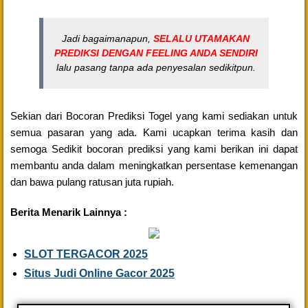
Jadi bagaimanapun,
SELALU UTAMAKAN
PREDIKSI DENGAN FEELING ANDA SENDIRI
lalu pasang tanpa ada penyesalan sedikitpun.
Sekian dari Bocoran Prediksi Togel yang kami sediakan untuk
semua pasaran yang ada. Kami ucapkan terima kasih dan
semoga Sedikit bocoran prediksi yang kami berikan ini dapat
membantu anda dalam meningkatkan persentase kemenangan
dan bawa pulang ratusan juta rupiah.
Berita Menarik Lainnya :
SLOT TERGACOR 2025
Situs Judi Online Gacor 2025