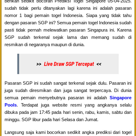
berikan sedikit bocoran Prediksi Togel Singapore 05-04-2025.
sudah tidak perlu ditanyakan lagi karena ini adalah pasaran
nomor 1 bagi pemain togel Indonesia. Siapa yang tidak tahu
dengan pasaran SGP ini? Semua pemain togel Indonesia sudah
pasti tidak pernah melewatkan pasaran Singapura ini. Karena
SGP sudah terkenal sejak lama dan memang sudah di
resmikan di negaranya maupun di dunia.
>>
Live Draw SGP Tercepat
<<
Pasaran SGP ini sudah sangat terkenal sejak dulu. Pasaran ini
juga sudah diresmikan dan juga sangat terpercaya. Di dunia
semua pemain menyebutnya pasaran ini adalah
Singapore
Pools
. Terdapat juga website resmi yang angkanya selalu
dibuka pada jam 17:45 pada hari senin, rabu, kamis, sabtu dan
minggu. SGP libur pada hari Selasa dan Jumat.
Langsung saja kami bocorkan sedikit angka prediksi dari togel