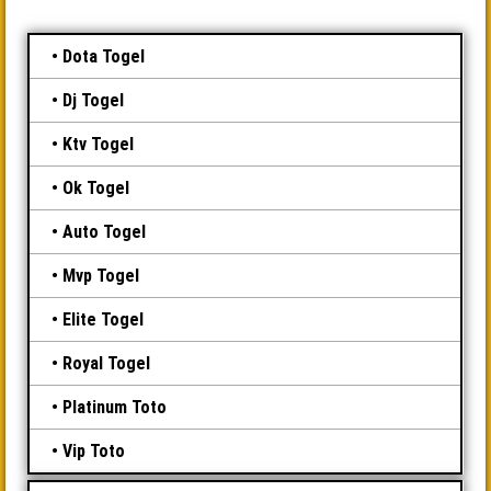
Dota Togel
Dj Togel
Ktv Togel
Ok Togel
Auto Togel
Mvp Togel
Elite Togel
Royal Togel
Platinum Toto
Vip Toto