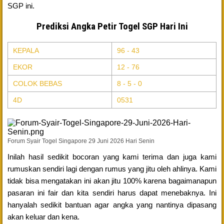
SGP ini.
Prediksi Angka Petir Togel SGP Hari Ini
KEPALA
96 - 43
EKOR
12 - 76
COLOK BEBAS
8 - 5 - 0
4D
0531
Forum Syair Togel Singapore 29 Juni 2026 Hari Senin
Inilah hasil sedikit bocoran yang kami terima dan juga kami
rumuskan sendiri lagi dengan rumus yang jitu oleh ahlinya. Kami
tidak bisa mengatakan ini akan jitu 100% karena bagaimanapun
pasaran ini fair dan kita sendiri harus dapat menebaknya. Ini
hanyalah sedikit bantuan agar angka yang nantinya dipasang
akan keluar dan kena.