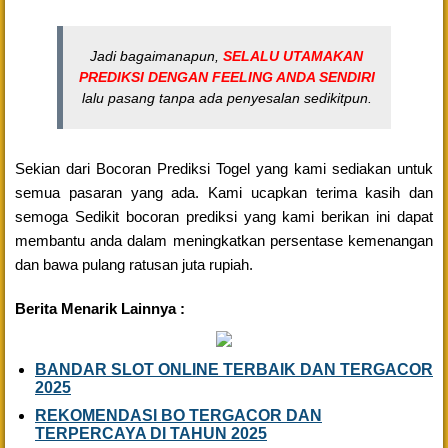
Jadi bagaimanapun,
SELALU UTAMAKAN
PREDIKSI DENGAN FEELING ANDA SENDIRI
lalu pasang tanpa ada penyesalan sedikitpun.
Sekian dari Bocoran Prediksi Togel yang kami sediakan untuk
semua pasaran yang ada. Kami ucapkan terima kasih dan
semoga Sedikit bocoran prediksi yang kami berikan ini dapat
membantu anda dalam meningkatkan persentase kemenangan
dan bawa pulang ratusan juta rupiah.
Berita Menarik Lainnya :
BANDAR SLOT ONLINE TERBAIK DAN TERGACOR
2025
REKOMENDASI BO TERGACOR DAN
TERPERCAYA DI TAHUN 2025