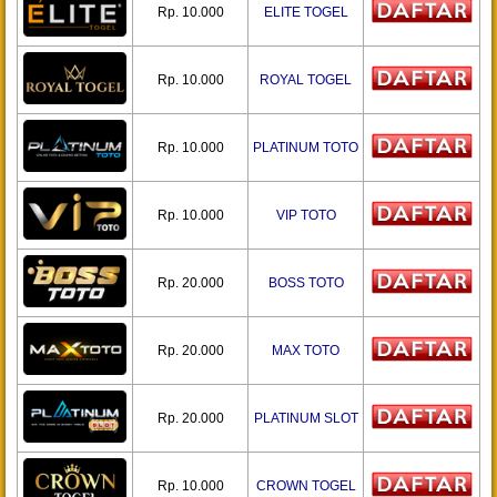
Rp. 10.000
ELITE TOGEL
Rp. 10.000
ROYAL TOGEL
Rp. 10.000
PLATINUM TOTO
Rp. 10.000
VIP TOTO
Rp. 20.000
BOSS TOTO
Rp. 20.000
MAX TOTO
Rp. 20.000
PLATINUM SLOT
Rp. 10.000
CROWN TOGEL