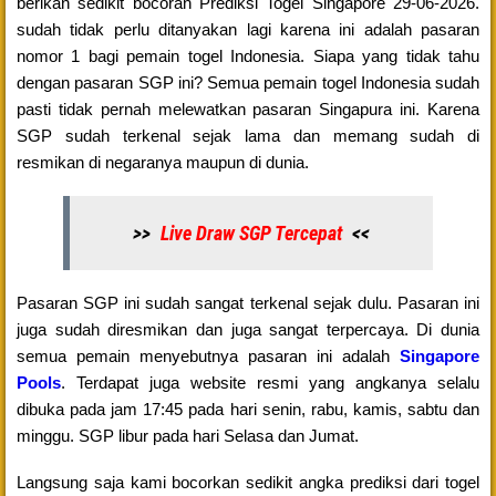
berikan sedikit bocoran Prediksi Togel Singapore 29-06-2026.
sudah tidak perlu ditanyakan lagi karena ini adalah pasaran
nomor 1 bagi pemain togel Indonesia. Siapa yang tidak tahu
dengan pasaran SGP ini? Semua pemain togel Indonesia sudah
pasti tidak pernah melewatkan pasaran Singapura ini. Karena
SGP sudah terkenal sejak lama dan memang sudah di
resmikan di negaranya maupun di dunia.
>>
Live Draw SGP Tercepat
<<
Pasaran SGP ini sudah sangat terkenal sejak dulu. Pasaran ini
juga sudah diresmikan dan juga sangat terpercaya. Di dunia
semua pemain menyebutnya pasaran ini adalah
Singapore
Pools
. Terdapat juga website resmi yang angkanya selalu
dibuka pada jam 17:45 pada hari senin, rabu, kamis, sabtu dan
minggu. SGP libur pada hari Selasa dan Jumat.
Langsung saja kami bocorkan sedikit angka prediksi dari togel