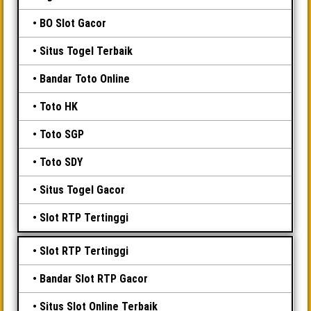
BO Slot Gacor
Situs Togel Terbaik
Bandar Toto Online
Toto HK
Toto SGP
Toto SDY
Situs Togel Gacor
Slot RTP Tertinggi
Slot RTP Tertinggi
Bandar Slot RTP Gacor
Situs Slot Online Terbaik