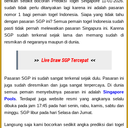
berikan sedikit bocoran Prediksi Togel Singapore 11-01-2026.
sudah tidak perlu ditanyakan lagi karena ini adalah pasaran
nomor 1 bagi pemain togel Indonesia. Siapa yang tidak tahu
dengan pasaran SGP ini? Semua pemain togel Indonesia sudah
pasti tidak pernah melewatkan pasaran Singapura ini. Karena
SGP sudah terkenal sejak lama dan memang sudah di
resmikan di negaranya maupun di dunia.
>>
Live Draw SGP Tercepat
<<
Pasaran SGP ini sudah sangat terkenal sejak dulu. Pasaran ini
juga sudah diresmikan dan juga sangat terpercaya. Di dunia
semua pemain menyebutnya pasaran ini adalah
Singapore
Pools
. Terdapat juga website resmi yang angkanya selalu
dibuka pada jam 17:45 pada hari senin, rabu, kamis, sabtu dan
minggu. SGP libur pada hari Selasa dan Jumat.
Langsung saja kami bocorkan sedikit angka prediksi dari togel