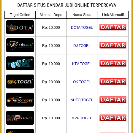
DAFTAR SITUS BANDAR JUDI ONLINE TERPERCAYA
Togel Online
Minimal Depo
Nama Situs
Link Alternatif
Rp. 10.000
DOTA TOGEL
Rp. 10.000
DJ TOGEL
Rp. 10.000
KTV TOGEL
Rp. 10.000
OK TOGEL
Rp. 10.000
AUTO TOGEL
Rp. 10.000
MVP TOGEL