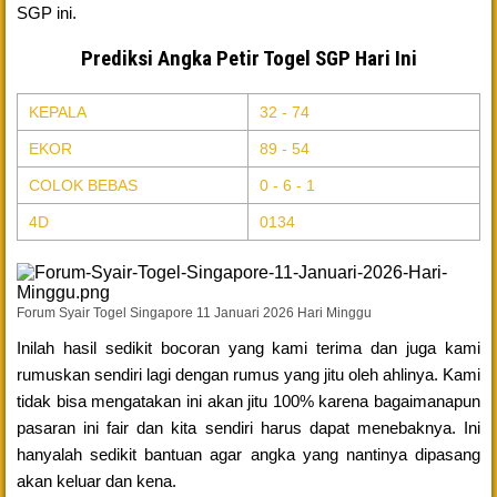
SGP ini.
Prediksi Angka Petir Togel SGP Hari Ini
KEPALA
32 - 74
EKOR
89 - 54
COLOK BEBAS
0 - 6 - 1
4D
0134
Forum Syair Togel Singapore 11 Januari 2026 Hari Minggu
Inilah hasil sedikit bocoran yang kami terima dan juga kami
rumuskan sendiri lagi dengan rumus yang jitu oleh ahlinya. Kami
tidak bisa mengatakan ini akan jitu 100% karena bagaimanapun
pasaran ini fair dan kita sendiri harus dapat menebaknya. Ini
hanyalah sedikit bantuan agar angka yang nantinya dipasang
akan keluar dan kena.