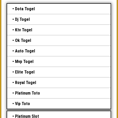
Dota Togel
Dj Togel
Ktv Togel
Ok Togel
Auto Togel
Mvp Togel
Elite Togel
Royal Togel
Platinum Toto
Vip Toto
Platinum Slot