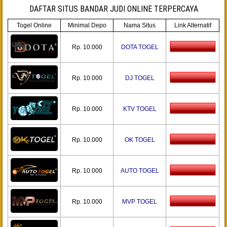
DAFTAR SITUS BANDAR JUDI ONLINE TERPERCAYA
Togel Online
Minimal Depo
Nama Situs
Link Alternatif
Rp. 10.000
DOTA TOGEL
Rp. 10.000
DJ TOGEL
Rp. 10.000
KTV TOGEL
Rp. 10.000
OK TOGEL
Rp. 10.000
AUTO TOGEL
Rp. 10.000
MVP TOGEL