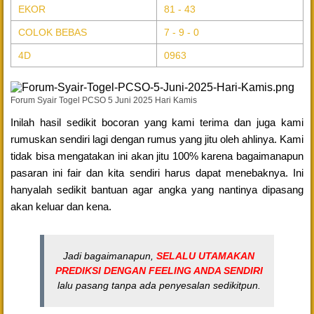
EKOR
81 - 43
COLOK BEBAS
7 - 9 - 0
4D
0963
Forum Syair Togel PCSO 5 Juni 2025 Hari Kamis
Inilah hasil sedikit bocoran yang kami terima dan juga kami
rumuskan sendiri lagi dengan rumus yang jitu oleh ahlinya. Kami
tidak bisa mengatakan ini akan jitu 100% karena bagaimanapun
pasaran ini fair dan kita sendiri harus dapat menebaknya. Ini
hanyalah sedikit bantuan agar angka yang nantinya dipasang
akan keluar dan kena.
Jadi bagaimanapun,
SELALU UTAMAKAN
PREDIKSI DENGAN FEELING ANDA SENDIRI
lalu pasang tanpa ada penyesalan sedikitpun.