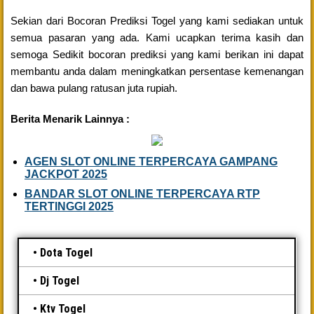
Sekian dari Bocoran Prediksi Togel yang kami sediakan untuk
semua pasaran yang ada. Kami ucapkan terima kasih dan
semoga Sedikit bocoran prediksi yang kami berikan ini dapat
membantu anda dalam meningkatkan persentase kemenangan
dan bawa pulang ratusan juta rupiah.
Berita Menarik Lainnya :
AGEN SLOT ONLINE TERPERCAYA GAMPANG
JACKPOT 2025
BANDAR SLOT ONLINE TERPERCAYA RTP
TERTINGGI 2025
Dota Togel
Dj Togel
Ktv Togel