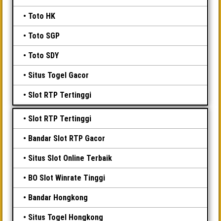
Toto HK
Toto SGP
Toto SDY
Situs Togel Gacor
Slot RTP Tertinggi
Slot RTP Tertinggi
Bandar Slot RTP Gacor
Situs Slot Online Terbaik
BO Slot Winrate Tinggi
Bandar Hongkong
Situs Togel Hongkong