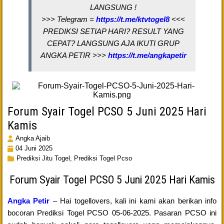
LANGSUNG !
>>> Telegram =
https://t.me/ktvtogel8
<<<
PREDIKSI SETIAP HARI? RESULT YANG
CEPAT? LANGSUNG AJA IKUTI GRUP
ANGKA PETIR >>>
https://t.me/angkapetir
Forum Syair Togel PCSO 5 Juni 2025 Hari
Kamis
Angka Ajaib
04 Juni 2025
Prediksi Jitu Togel,
Prediksi Togel Pcso
Forum Syair Togel PCSO 5 Juni 2025 Hari Kamis
Angka Petir
– Hai togellovers, kali ini kami akan berikan info
bocoran Prediksi Togel PCSO 05-06-2025. Pasaran PCSO ini