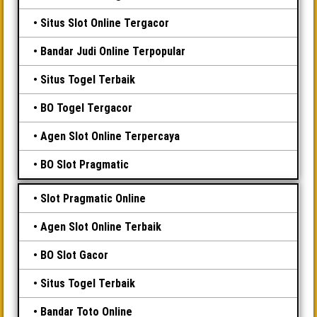
Situs Slot Online Tergacor
Bandar Judi Online Terpopular
Situs Togel Terbaik
BO Togel Tergacor
Agen Slot Online Terpercaya
BO Slot Pragmatic
Slot Pragmatic Online
Agen Slot Online Terbaik
BO Slot Gacor
Situs Togel Terbaik
Bandar Toto Online