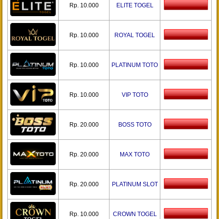
Rp. 10.000
ELITE TOGEL
Rp. 10.000
ROYAL TOGEL
Rp. 10.000
PLATINUM TOTO
Rp. 10.000
VIP TOTO
Rp. 20.000
BOSS TOTO
Rp. 20.000
MAX TOTO
Rp. 20.000
PLATINUM SLOT
Rp. 10.000
CROWN TOGEL