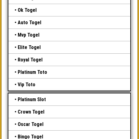
Ok Togel
Auto Togel
Mvp Togel
Elite Togel
Royal Togel
Platinum Toto
Vip Toto
Platinum Slot
Crown Togel
Oscar Togel
Bingo Togel