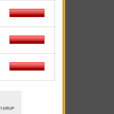
TI GRUP