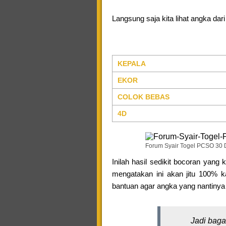
Langsung saja kita lihat angka dari
KEPALA
EKOR
COLOK BEBAS
4D
Forum Syair Togel PCSO 30 
Inilah hasil sedikit bocoran yang
mengatakan ini akan jitu 100% ka
bantuan agar angka yang nantinya
Jadi bag