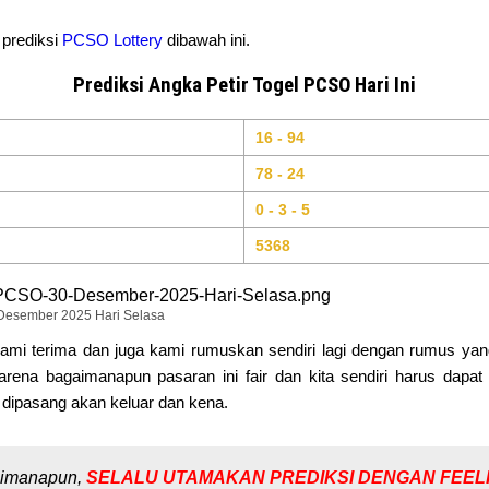
 prediksi
PCSO Lottery
dibawah ini.
Prediksi Angka Petir Togel PCSO Hari Ini
16 - 94
78 - 24
0 - 3 - 5
5368
Desember 2025 Hari Selasa
 kami terima dan juga kami rumuskan sendiri lagi dengan rumus yang 
rena bagaimanapun pasaran ini fair dan kita sendiri harus dapat
 dipasang akan keluar dan kena.
aimanapun,
SELALU UTAMAKAN PREDIKSI DENGAN FEEL