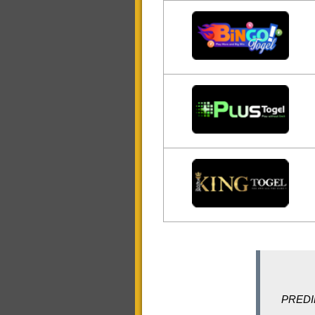
PREDI