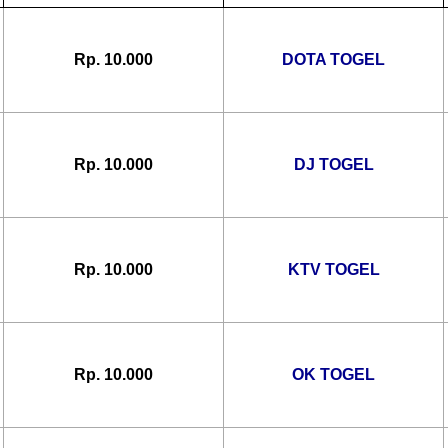
Rp. 10.000
DOTA TOGEL
Rp. 10.000
DJ TOGEL
Rp. 10.000
KTV TOGEL
Rp. 10.000
OK TOGEL