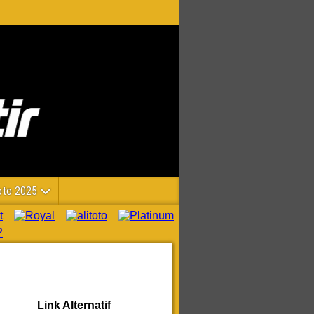
oto 2025
Link Alternatif