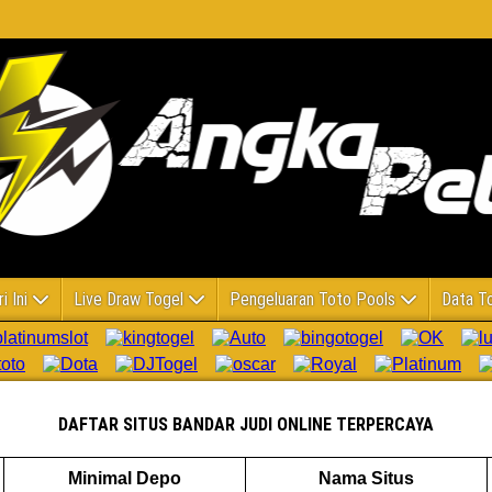
i Ini
Live Draw Togel
Pengeluaran Toto Pools
Data T
DAFTAR SITUS BANDAR JUDI ONLINE TERPERCAYA
Minimal Depo
Nama Situs