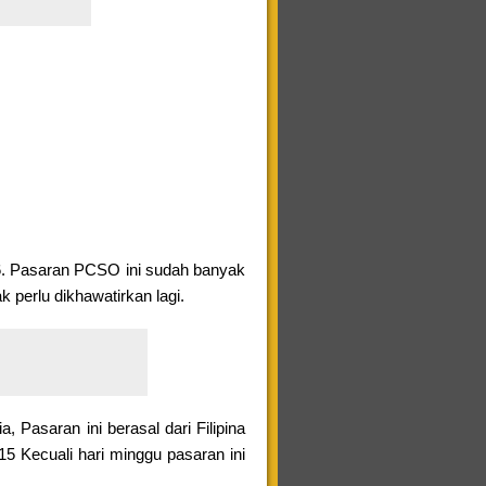
026. Pasaran PCSO ini sudah banyak
 perlu dikhawatirkan lagi.
Pasaran ini berasal dari Filipina
5 Kecuali hari minggu pasaran ini