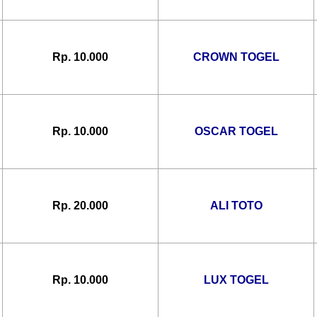
Rp. 10.000
CROWN TOGEL
Rp. 10.000
OSCAR TOGEL
Rp. 20.000
ALI TOTO
Rp. 10.000
LUX TOGEL