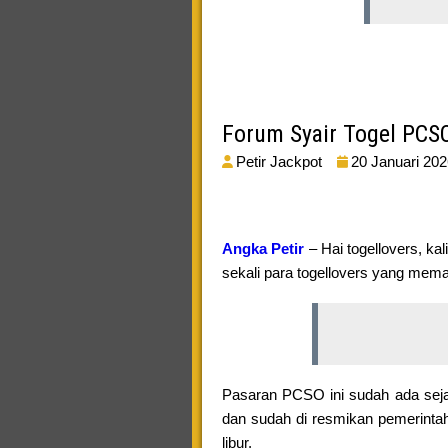
Forum Syair Togel PCS
Petir Jackpot
20 Januari 20
Angka Petir
– Hai togellovers, ka
sekali para togellovers yang mema
Pasaran PCSO ini sudah ada sejak
dan sudah di resmikan pemerintah
libur.