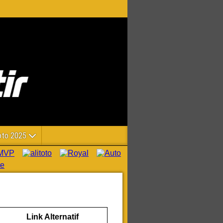
oto 2025
Link Alternatif