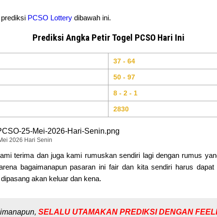
 prediksi
PCSO Lottery
dibawah ini.
Prediksi Angka Petir Togel PCSO Hari Ini
37 - 64
50 - 97
8 - 2 - 1
2830
Mei 2026 Hari Senin
 kami terima dan juga kami rumuskan sendiri lagi dengan rumus yang 
rena bagaimanapun pasaran ini fair dan kita sendiri harus dapat
 dipasang akan keluar dan kena.
aimanapun,
SELALU UTAMAKAN PREDIKSI DENGAN FEEL