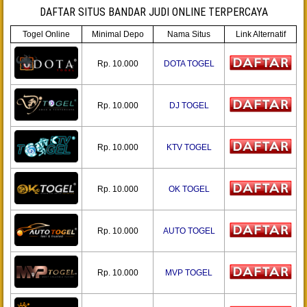
DAFTAR SITUS BANDAR JUDI ONLINE TERPERCAYA
Togel Online
Minimal Depo
Nama Situs
Link Alternatif
Rp. 10.000
DOTA TOGEL
Rp. 10.000
DJ TOGEL
Rp. 10.000
KTV TOGEL
Rp. 10.000
OK TOGEL
Rp. 10.000
AUTO TOGEL
Rp. 10.000
MVP TOGEL