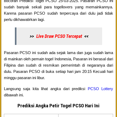
bocoran Prediksi Togel PCSO 25-03-2025. Pasaran PCSO ini
sudah banyak sekali para togellovers yang memainkannya.
Karena pasaran PCSO sudah terpercaya dari dulu jadi tidak
perlu dikhawatirkan lagi.
>>
Live Draw PCSO Tercepat
<<
Pasaran PCSO ini sudah ada sejak lama dan juga sudah lama
di mainkan oleh pemain togel Indonesia, Pasaran ini berasal dari
Filipina dan sudah di resmikan pemerintah di negaranya dari
dulu. Pasaran PCSO di buka setiap hari jam 20:15 Kecuali hari
minggu pasaran ini libur.
Langsung saja kita lihat angka dari prediksi
PCSO Lottery
dibawah ini.
Prediksi Angka Petir Togel PCSO Hari Ini