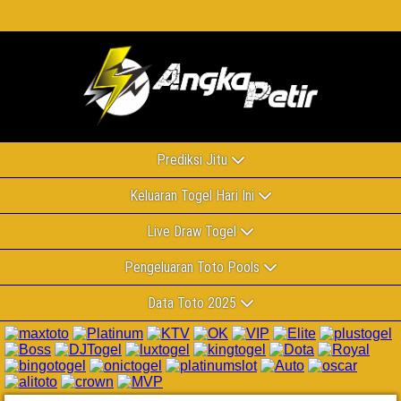
Prediksi Jitu
Keluaran Togel Hari Ini
Live Draw Togel
Pengeluaran Toto Pools
Data Toto 2025