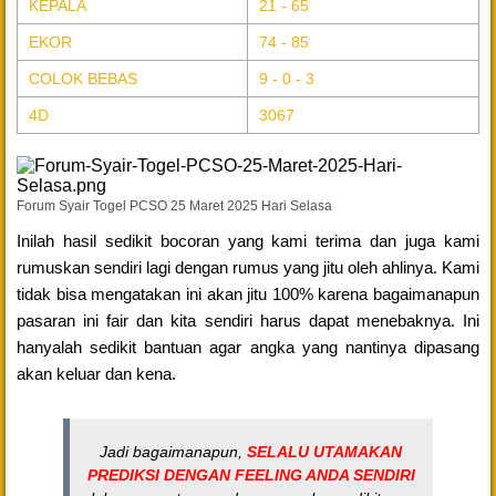
KEPALA
21 - 65
EKOR
74 - 85
COLOK BEBAS
9 - 0 - 3
4D
3067
Forum Syair Togel PCSO 25 Maret 2025 Hari Selasa
Inilah hasil sedikit bocoran yang kami terima dan juga kami
rumuskan sendiri lagi dengan rumus yang jitu oleh ahlinya. Kami
tidak bisa mengatakan ini akan jitu 100% karena bagaimanapun
pasaran ini fair dan kita sendiri harus dapat menebaknya. Ini
hanyalah sedikit bantuan agar angka yang nantinya dipasang
akan keluar dan kena.
Jadi bagaimanapun,
SELALU UTAMAKAN
PREDIKSI DENGAN FEELING ANDA SENDIRI