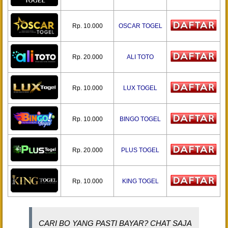
Rp. 10.000
OSCAR TOGEL
Rp. 20.000
ALI TOTO
Rp. 10.000
LUX TOGEL
Rp. 10.000
BINGO TOGEL
Rp. 20.000
PLUS TOGEL
Rp. 10.000
KING TOGEL
CARI BO YANG PASTI BAYAR? CHAT SAJA