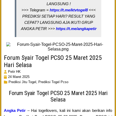
LANGSUNG !
>>> Telegram =
https://t.me/ktvtogel8
<<<
PREDIKSI SETIAP HARI? RESULT YANG
CEPAT? LANGSUNG AJA IKUTI GRUP
ANGKA PETIR >>>
https://t.me/angkapetir
Forum Syair Togel PCSO 25 Maret 2025
Hari Selasa
Petir HK
24 Maret 2025
Prediksi Jitu Togel,
Prediksi Togel Pcso
Forum Syair Togel PCSO 25 Maret 2025 Hari
Selasa
Angka Petir
– Hai togellovers, kali ini kami akan berikan info