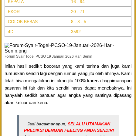
KEPALA
16 - 94
EKOR
20 - 71
COLOK BEBAS
8 - 3 - 5
4D
3592
Forum Syair Togel PCSO 19 Januari 2026 Hari Senin
Inilah hasil sedikit bocoran yang kami terima dan juga kami
rumuskan sendiri lagi dengan rumus yang jitu oleh ahlinya. Kami
tidak bisa mengatakan ini akan jitu 100% karena bagaimanapun
pasaran ini fair dan kita sendiri harus dapat menebaknya. Ini
hanyalah sedikit bantuan agar angka yang nantinya dipasang
akan keluar dan kena.
Jadi bagaimanapun,
SELALU UTAMAKAN
PREDIKSI DENGAN FEELING ANDA SENDIRI