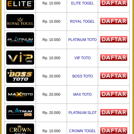
Rp. 10.000
ELITE TOGEL
Rp. 10.000
ROYAL TOGEL
Rp. 10.000
PLATINUM TOTO
Rp. 10.000
VIP TOTO
Rp. 20.000
BOSS TOTO
Rp. 20.000
MAX TOTO
Rp. 20.000
PLATINUM SLOT
Rp. 10.000
CROWN TOGEL