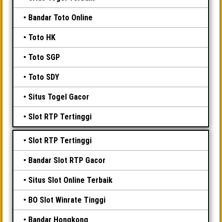
Bandar Toto Online
Toto HK
Toto SGP
Toto SDY
Situs Togel Gacor
Slot RTP Tertinggi
Slot RTP Tertinggi
Bandar Slot RTP Gacor
Situs Slot Online Terbaik
BO Slot Winrate Tinggi
Bandar Hongkong