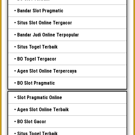
Bandar Slot Pragmatic
Situs Slot Online Tergacor
Bandar Judi Online Terpopular
Situs Togel Terbaik
BO Togel Tergacor
Agen Slot Online Terpercaya
BO Slot Pragmatic
Slot Pragmatic Online
Agen Slot Online Terbaik
BO Slot Gacor
Situs Togel Terbaik