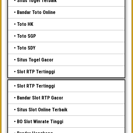
Situs Togel Terbaik
Bandar Toto Online
Toto HK
Toto SGP
Toto SDY
Situs Togel Gacor
Slot RTP Tertinggi
Slot RTP Tertinggi
Bandar Slot RTP Gacor
Situs Slot Online Terbaik
BO Slot Winrate Tinggi