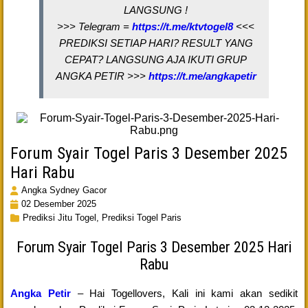
LANGSUNG !
>>> Telegram =
https://t.me/ktvtogel8
<<<
PREDIKSI SETIAP HARI? RESULT YANG
CEPAT? LANGSUNG AJA IKUTI GRUP
ANGKA PETIR >>>
https://t.me/angkapetir
Forum Syair Togel Paris 3 Desember 2025
Hari Rabu
Angka Sydney Gacor
02 Desember 2025
Prediksi Jitu Togel,
Prediksi Togel Paris
Forum Syair Togel Paris 3 Desember 2025 Hari
Rabu
Angka Petir
– Hai Togellovers, Kali ini kami akan sedikit