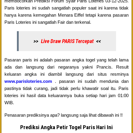
membocorkan Prediksi Forum Syair Paris Loteries 03-12-2025.
Paris loteries ini sudah sangatlah populer saat ini karena tidak
hanya karena kemegahan Menara Eiffel tetapi karena pasaran
Paris Loteries ini sangatlah Fair dan terkenal.
>>
Live Draw PARIS Tercepat
<<
Pasaran paris ini adalah pasaran angka togel yang telah lama
ada dan langsung dari negaranya yakni Prancis. Result
keluaran angka ini diambil langsung dari situs resminya
www.parisloteries.com
. pasaran ini sudah mendunia dan
pastinya tidak curang, jadi tidak perlu khawatir soal itu. Paris
loteries ini hasil data keluarannya buka setiap hari jam 01:00
WIB.
Penasaran prediksinya apa? langsung saja lihat dibawah ini !!
Prediksi Angka Petir Togel Paris Hari Ini