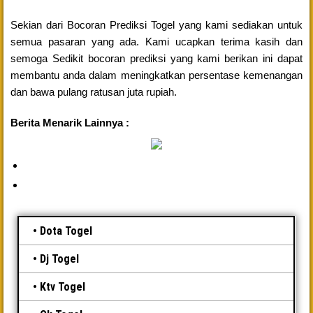
Sekian dari Bocoran Prediksi Togel yang kami sediakan untuk
semua pasaran yang ada. Kami ucapkan terima kasih dan
semoga Sedikit bocoran prediksi yang kami berikan ini dapat
membantu anda dalam meningkatkan persentase kemenangan
dan bawa pulang ratusan juta rupiah.
Berita Menarik Lainnya :
Dota Togel
Dj Togel
Ktv Togel