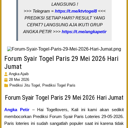
LANGSUNG !
>>> Telegram =
https://t.me/ktvtogel8
<<<
PREDIKSI SETIAP HARI? RESULT YANG
CEPAT? LANGSUNG AJA IKUTI GRUP
ANGKA PETIR >>>
https://t.me/angkapetir
Forum Syair Togel Paris 29 Mei 2026 Hari
Jumat
Angka Ajaib
28 Mei 2026
Prediksi Jitu Togel,
Prediksi Togel Paris
Forum Syair Togel Paris 29 Mei 2026 Hari Jumat
Angka Petir
– Hai Togellovers, Kali ini kami akan sedikit
membocorkan Prediksi Forum Syair Paris Loteries 29-05-2026.
Paris loteries ini sudah sangatlah populer saat ini karena tidak