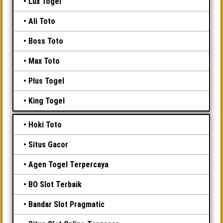
Lux Togel
Ali Toto
Boss Toto
Max Toto
Plus Togel
King Togel
Hoki Toto
Situs Gacor
Agen Togel Terpercaya
BO Slot Terbaik
Bandar Slot Pragmatic