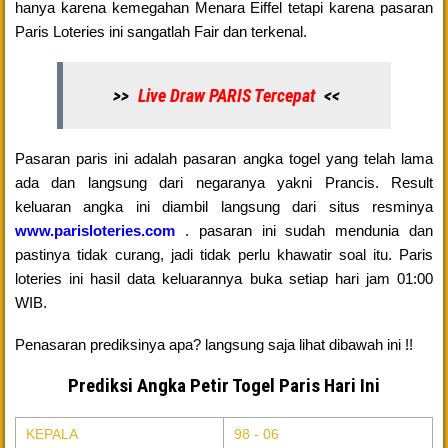
hanya karena kemegahan Menara Eiffel tetapi karena pasaran
Paris Loteries ini sangatlah Fair dan terkenal.
>>
Live Draw PARIS Tercepat
<<
Pasaran paris ini adalah pasaran angka togel yang telah lama
ada dan langsung dari negaranya yakni Prancis. Result
keluaran angka ini diambil langsung dari situs resminya
www.parisloteries.com
. pasaran ini sudah mendunia dan
pastinya tidak curang, jadi tidak perlu khawatir soal itu. Paris
loteries ini hasil data keluarannya buka setiap hari jam 01:00
WIB.
Penasaran prediksinya apa? langsung saja lihat dibawah ini !!
Prediksi Angka Petir Togel Paris Hari Ini
KEPALA
98 - 06