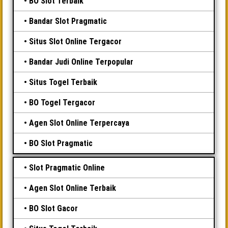
BO Slot Terbaik
Bandar Slot Pragmatic
Situs Slot Online Tergacor
Bandar Judi Online Terpopular
Situs Togel Terbaik
BO Togel Tergacor
Agen Slot Online Terpercaya
BO Slot Pragmatic
Slot Pragmatic Online
Agen Slot Online Terbaik
BO Slot Gacor