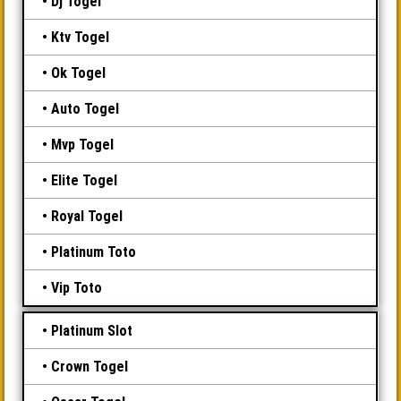
Dj Togel
Ktv Togel
Ok Togel
Auto Togel
Mvp Togel
Elite Togel
Royal Togel
Platinum Toto
Vip Toto
Platinum Slot
Crown Togel