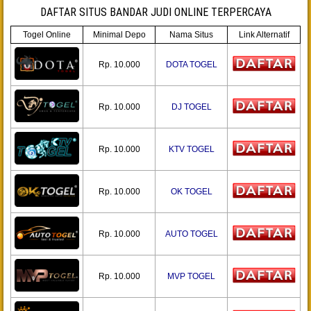
DAFTAR SITUS BANDAR JUDI ONLINE TERPERCAYA
Togel Online
Minimal Depo
Nama Situs
Link Alternatif
Rp. 10.000
DOTA TOGEL
Rp. 10.000
DJ TOGEL
Rp. 10.000
KTV TOGEL
Rp. 10.000
OK TOGEL
Rp. 10.000
AUTO TOGEL
Rp. 10.000
MVP TOGEL