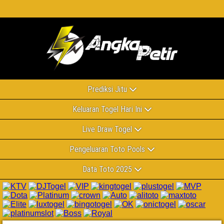
Prediksi Jitu
Keluaran Togel Hari Ini
Live Draw Togel
Pengeluaran Toto Pools
Data Toto 2025