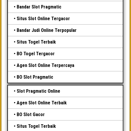
Bandar Slot Pragmatic
Situs Slot Online Tergacor
Bandar Judi Online Terpopular
Situs Togel Terbaik
BO Togel Tergacor
Agen Slot Online Terpercaya
BO Slot Pragmatic
Slot Pragmatic Online
Agen Slot Online Terbaik
BO Slot Gacor
Situs Togel Terbaik