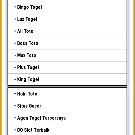
Bingo Togel
Lux Togel
Ali Toto
Boss Toto
Max Toto
Plus Togel
King Togel
Hoki Toto
Situs Gacor
Agen Togel Terpercaya
BO Slot Terbaik