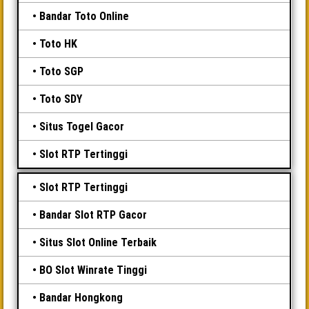
Bandar Toto Online
Toto HK
Toto SGP
Toto SDY
Situs Togel Gacor
Slot RTP Tertinggi
Slot RTP Tertinggi
Bandar Slot RTP Gacor
Situs Slot Online Terbaik
BO Slot Winrate Tinggi
Bandar Hongkong