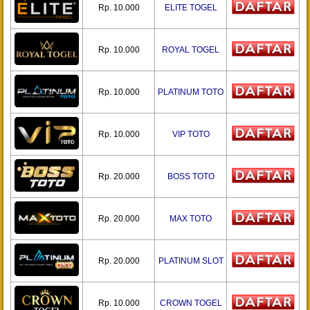
Rp. 10.000
ELITE TOGEL
Rp. 10.000
ROYAL TOGEL
Rp. 10.000
PLATINUM TOTO
Rp. 10.000
VIP TOTO
Rp. 20.000
BOSS TOTO
Rp. 20.000
MAX TOTO
Rp. 20.000
PLATINUM SLOT
Rp. 10.000
CROWN TOGEL