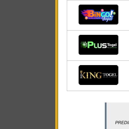
PREDI