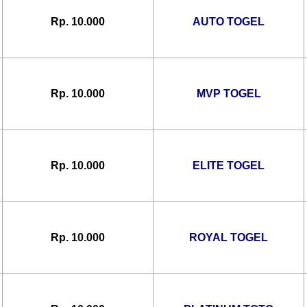
Rp. 10.000
AUTO TOGEL
Rp. 10.000
MVP TOGEL
Rp. 10.000
ELITE TOGEL
Rp. 10.000
ROYAL TOGEL