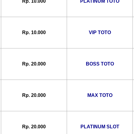
Rp. 10.000
PLATINUM TOTO
Rp. 10.000
VIP TOTO
Rp. 20.000
BOSS TOTO
Rp. 20.000
MAX TOTO
Rp. 20.000
PLATINUM SLOT