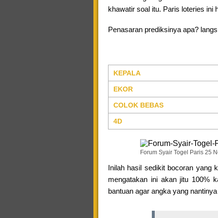
khawatir soal itu. Paris loteries in
Penasaran prediksinya apa? langsun
KEPALA
EKOR
COLOK BEBAS
4D
Forum Syair Togel Paris 25 
Inilah hasil sedikit bocoran yang
mengatakan ini akan jitu 100% ka
bantuan agar angka yang nantinya