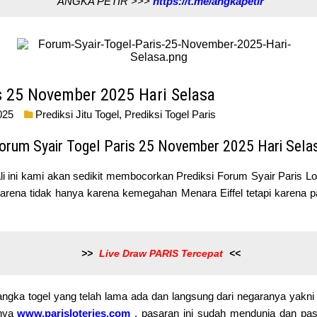
ANGKA PETIR >>>
https://t.me/angkapetir
s 25 November 2025 Hari Selasa
025
Prediksi Jitu Togel,
Prediksi Togel Paris
orum Syair Togel Paris 25 November 2025 Hari Sela
li ini kami akan sedikit membocorkan Prediksi Forum Syair Paris Lote
karena tidak hanya karena kemegahan Menara Eiffel tetapi karena pa
>>
Live Draw PARIS Tercepat
<<
angka togel yang telah lama ada dan langsung dari negaranya yakni 
inya
www.parisloteries.com
. pasaran ini sudah mendunia dan pasti