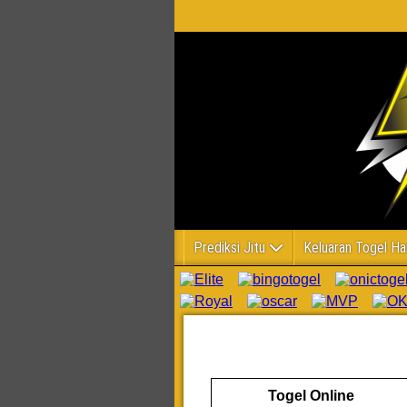
Prediksi Jitu
Keluaran Togel Har
Togel Online