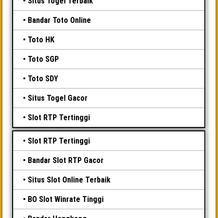
Situs Togel Terbaik
Bandar Toto Online
Toto HK
Toto SGP
Toto SDY
Situs Togel Gacor
Slot RTP Tertinggi
Slot RTP Tertinggi
Bandar Slot RTP Gacor
Situs Slot Online Terbaik
BO Slot Winrate Tinggi