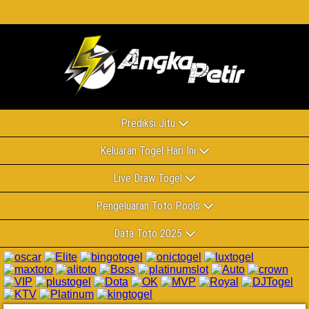
Prediksi Jitu
Keluaran Togel Hari Ini
Live Draw Togel
Pengeluaran Toto Pools
Data Toto 2025