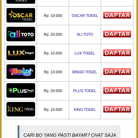
Rp. 10.000
OSCAR TOGEL
Rp. 20.000
ALI TOTO
Rp. 10.000
LUX TOGEL
Rp. 10.000
BINGO TOGEL
Rp. 20.000
PLUS TOGEL
Rp. 10.000
KING TOGEL
CARI BO YANG PASTI BAYAR? CHAT SAJA