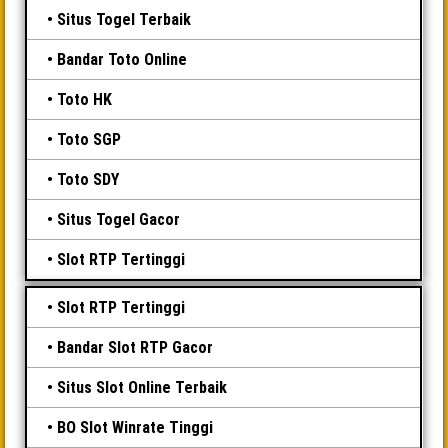
Situs Togel Terbaik
Bandar Toto Online
Toto HK
Toto SGP
Toto SDY
Situs Togel Gacor
Slot RTP Tertinggi
Slot RTP Tertinggi
Bandar Slot RTP Gacor
Situs Slot Online Terbaik
BO Slot Winrate Tinggi