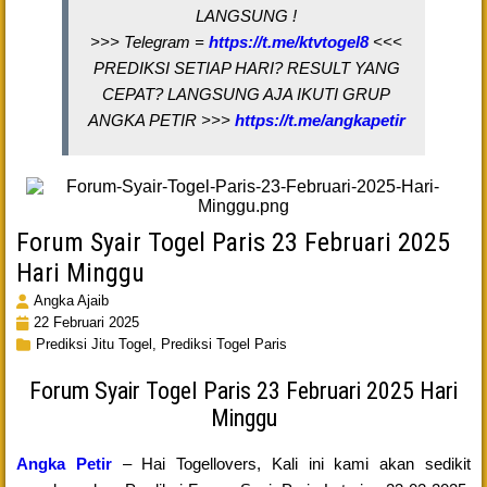
LANGSUNG !
>>> Telegram =
https://t.me/ktvtogel8
<<<
PREDIKSI SETIAP HARI? RESULT YANG
CEPAT? LANGSUNG AJA IKUTI GRUP
ANGKA PETIR >>>
https://t.me/angkapetir
Forum Syair Togel Paris 23 Februari 2025
Hari Minggu
Angka Ajaib
22 Februari 2025
Prediksi Jitu Togel,
Prediksi Togel Paris
Forum Syair Togel Paris 23 Februari 2025 Hari
Minggu
Angka Petir
– Hai Togellovers, Kali ini kami akan sedikit