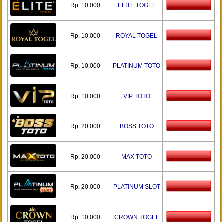
Rp. 10.000
ELITE TOGEL
Rp. 10.000
ROYAL TOGEL
Rp. 10.000
PLATINUM TOTO
Rp. 10.000
VIP TOTO
Rp. 20.000
BOSS TOTO
Rp. 20.000
MAX TOTO
Rp. 20.000
PLATINUM SLOT
Rp. 10.000
CROWN TOGEL