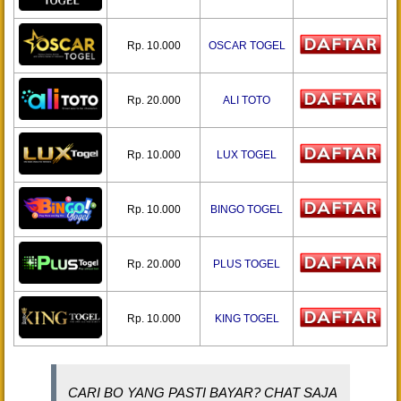
Rp. 10.000
OSCAR TOGEL
Rp. 20.000
ALI TOTO
Rp. 10.000
LUX TOGEL
Rp. 10.000
BINGO TOGEL
Rp. 20.000
PLUS TOGEL
Rp. 10.000
KING TOGEL
CARI BO YANG PASTI BAYAR? CHAT SAJA