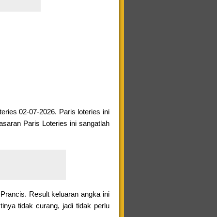
ries 02-07-2026. Paris loteries ini
saran Paris Loteries ini sangatlah
Prancis. Result keluaran angka ini
nya tidak curang, jadi tidak perlu