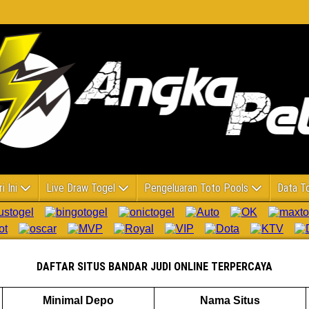
i Ini
Live Draw Togel
Pengeluaran Toto Pools
Data T
DAFTAR SITUS BANDAR JUDI ONLINE TERPERCAYA
Minimal Depo
Nama Situs