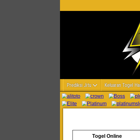
Prediksi Jitu
Keluaran Togel Har
Togel Online