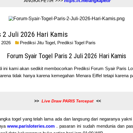
ANGKA PETIR >>>
https://t.me/angkapetir
s 2 Juli 2026 Hari Kamis
i 2026
Prediksi Jitu Togel,
Prediksi Togel Paris
Forum Syair Togel Paris 2 Juli 2026 Hari Kamis
li ini kami akan sedikit membocorkan Prediksi Forum Syair Paris Lote
karena tidak hanya karena kemegahan Menara Eiffel tetapi karena pa
>>
Live Draw PARIS Tercepat
<<
angka togel yang telah lama ada dan langsung dari negaranya yakni 
inya
www.parisloteries.com
. pasaran ini sudah mendunia dan pasti