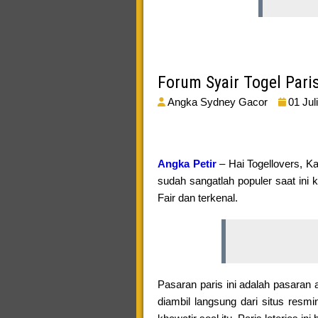
Forum Syair Togel Pari
Angka Sydney Gacor
01 Jul
Angka Petir
– Hai Togellovers, Ka
sudah sangatlah populer saat ini 
Fair dan terkenal.
Pasaran paris ini adalah pasaran 
diambil langsung dari situs resm