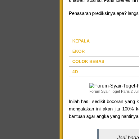
khawatir soal itu. Paris loteries in
Penasaran prediksinya apa? langsun
KEPALA
EKOR
COLOK BEBAS
4D
Forum Syair Togel Paris 2 Ju
Inilah hasil sedikit bocoran yang
mengatakan ini akan jitu 100% ka
bantuan agar angka yang nantinya
Jadi bag