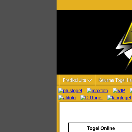
Prediksi Jitu
Keluaran Togel Har
Togel Online