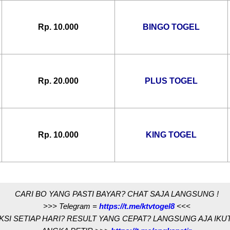
Rp. 10.000
BINGO TOGEL
Rp. 20.000
PLUS TOGEL
Rp. 10.000
KING TOGEL
CARI BO YANG PASTI BAYAR? CHAT SAJA LANGSUNG !
>>> Telegram =
https://t.me/ktvtogel8
<<<
KSI SETIAP HARI? RESULT YANG CEPAT? LANGSUNG AJA IKU