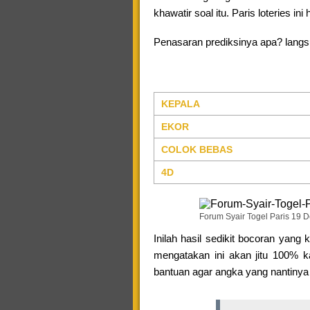
khawatir soal itu. Paris loteries in
Penasaran prediksinya apa? langsun
KEPALA
EKOR
COLOK BEBAS
4D
Forum Syair Togel Paris 19 
Inilah hasil sedikit bocoran yang
mengatakan ini akan jitu 100% ka
bantuan agar angka yang nantinya