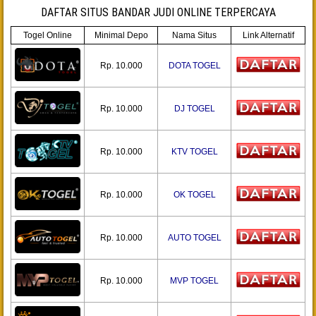
DAFTAR SITUS BANDAR JUDI ONLINE TERPERCAYA
Togel Online
Minimal Depo
Nama Situs
Link Alternatif
Rp. 10.000
DOTA TOGEL
Rp. 10.000
DJ TOGEL
Rp. 10.000
KTV TOGEL
Rp. 10.000
OK TOGEL
Rp. 10.000
AUTO TOGEL
Rp. 10.000
MVP TOGEL