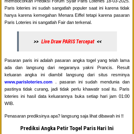
membocorkan Prediksi Forum Syair Paris Loteries 18-03-2025.
Paris loteries ini sudah sangatlah populer saat ini karena tidak
hanya karena kemegahan Menara Eiffel tetapi karena pasaran
Paris Loteries ini sangatlah Fair dan terkenal.
>>
Live Draw PARIS Tercepat
<<
Pasaran paris ini adalah pasaran angka togel yang telah lama
ada dan langsung dari negaranya yakni Prancis. Result
keluaran angka ini diambil langsung dari situs resminya
www.parisloteries.com
. pasaran ini sudah mendunia dan
pastinya tidak curang, jadi tidak perlu khawatir soal itu. Paris
loteries ini hasil data keluarannya buka setiap hari jam 01:00
WIB.
Penasaran prediksinya apa? langsung saja lihat dibawah ini !!
Prediksi Angka Petir Togel Paris Hari Ini