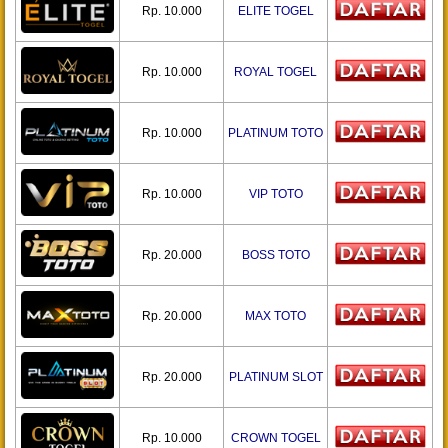
Rp. 10.000
ELITE TOGEL
Rp. 10.000
ROYAL TOGEL
Rp. 10.000
PLATINUM TOTO
Rp. 10.000
VIP TOTO
Rp. 20.000
BOSS TOTO
Rp. 20.000
MAX TOTO
Rp. 20.000
PLATINUM SLOT
Rp. 10.000
CROWN TOGEL