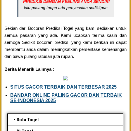
PREDIKSI DENGAN FEELING ANDA SENDIRI
lalu pasang tanpa ada penyesalan sedikitpun.
Sekian dari Bocoran Prediksi Togel yang kami sediakan untuk
semua pasaran yang ada. Kami ucapkan terima kasih dan
semoga Sedikit bocoran prediksi yang kami berikan ini dapat
membantu anda dalam meningkatkan persentase kemenangan
dan bawa pulang ratusan juta rupiah.
Berita Menarik Lainnya :
SITUS GACOR TERBAIK DAN TERBESAR 2025
BANDAR ONLINE PALING GACOR DAN TERBAIK
SE-INDONESIA 2025
Dota Togel