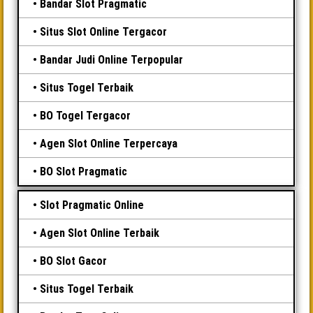
Bandar Slot Pragmatic
Situs Slot Online Tergacor
Bandar Judi Online Terpopular
Situs Togel Terbaik
BO Togel Tergacor
Agen Slot Online Terpercaya
BO Slot Pragmatic
Slot Pragmatic Online
Agen Slot Online Terbaik
BO Slot Gacor
Situs Togel Terbaik