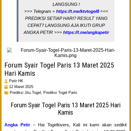
LANGSUNG !
>>> Telegram =
https://t.me/ktvtogel8
<<<
PREDIKSI SETIAP HARI? RESULT YANG
CEPAT? LANGSUNG AJA IKUTI GRUP
ANGKA PETIR >>>
https://t.me/angkapetir
Forum Syair Togel Paris 13 Maret 2025
Hari Kamis
Petir HK
12 Maret 2025
Prediksi Jitu Togel,
Prediksi Togel Paris
Forum Syair Togel Paris 13 Maret 2025 Hari
Kamis
Angka Petir
– Hai Togellovers, Kali ini kami akan sedikit