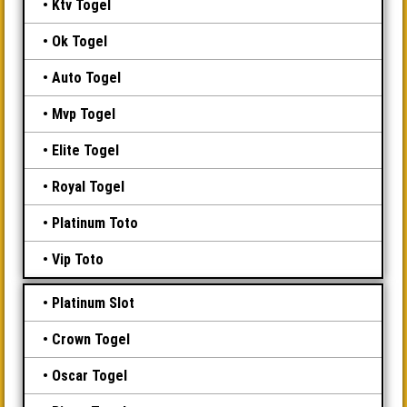
Ktv Togel
Ok Togel
Auto Togel
Mvp Togel
Elite Togel
Royal Togel
Platinum Toto
Vip Toto
Platinum Slot
Crown Togel
Oscar Togel