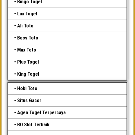
Bingo Togel
Lux Togel
Ali Toto
Boss Toto
Max Toto
Plus Togel
King Togel
Hoki Toto
Situs Gacor
Agen Togel Terpercaya
BO Slot Terbaik