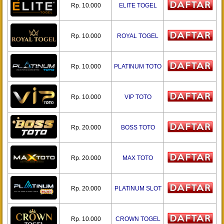
Rp. 10.000
ELITE TOGEL
Rp. 10.000
ROYAL TOGEL
Rp. 10.000
PLATINUM TOTO
Rp. 10.000
VIP TOTO
Rp. 20.000
BOSS TOTO
Rp. 20.000
MAX TOTO
Rp. 20.000
PLATINUM SLOT
Rp. 10.000
CROWN TOGEL