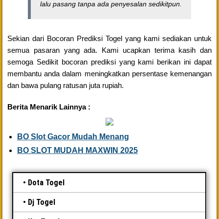
lalu pasang tanpa ada penyesalan sedikitpun.
Sekian dari Bocoran Prediksi Togel yang kami sediakan untuk
semua pasaran yang ada. Kami ucapkan terima kasih dan
semoga Sedikit bocoran prediksi yang kami berikan ini dapat
membantu anda dalam meningkatkan persentase kemenangan
dan bawa pulang ratusan juta rupiah.
Berita Menarik Lainnya :
BO Slot Gacor Mudah Menang
BO SLOT MUDAH MAXWIN 2025
Dota Togel
Dj Togel