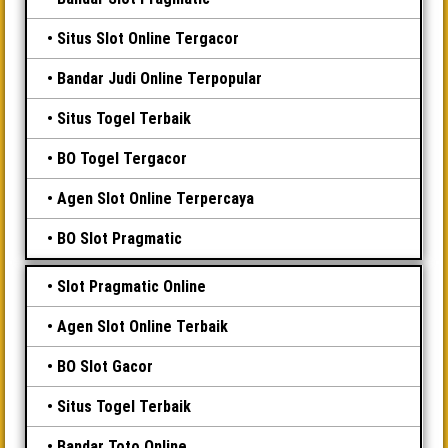
Situs Slot Online Tergacor
Bandar Judi Online Terpopular
Situs Togel Terbaik
BO Togel Tergacor
Agen Slot Online Terpercaya
BO Slot Pragmatic
Slot Pragmatic Online
Agen Slot Online Terbaik
BO Slot Gacor
Situs Togel Terbaik
Bandar Toto Online