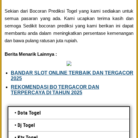
Sekian dari Bocoran Prediksi Togel yang kami sediakan untuk
semua pasaran yang ada. Kami ucapkan terima kasih dan
semoga Sedikit bocoran prediksi yang kami berikan ini dapat
membantu anda dalam meningkatkan persentase kemenangan
dan bawa pulang ratusan juta rupiah.
Berita Menarik Lainnya :
BANDAR SLOT ONLINE TERBAIK DAN TERGACOR
2025
REKOMENDASI BO TERGACOR DAN
TERPERCAYA DI TAHUN 2025
Dota Togel
Dj Togel
Ktv Togel