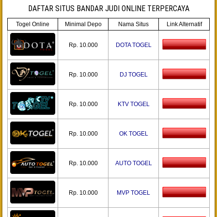
DAFTAR SITUS BANDAR JUDI ONLINE TERPERCAYA
Togel Online
Minimal Depo
Nama Situs
Link Alternatif
Rp. 10.000
DOTA TOGEL
Rp. 10.000
DJ TOGEL
Rp. 10.000
KTV TOGEL
Rp. 10.000
OK TOGEL
Rp. 10.000
AUTO TOGEL
Rp. 10.000
MVP TOGEL