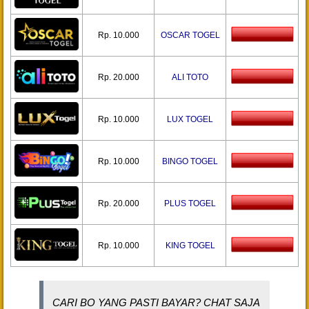
Rp. 10.000
OSCAR TOGEL
Rp. 20.000
ALI TOTO
Rp. 10.000
LUX TOGEL
Rp. 10.000
BINGO TOGEL
Rp. 20.000
PLUS TOGEL
Rp. 10.000
KING TOGEL
CARI BO YANG PASTI BAYAR? CHAT SAJA