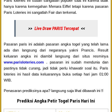
Paris loteries ini sudah sangatlah populer saat ini karena tidak
hanya karena kemegahan Menara Eiffel tetapi karena pasaran
Paris Loteries ini sangatlah Fair dan terkenal.
>>
Live Draw PARIS Tercepat
<<
Pasaran paris ini adalah pasaran angka togel yang telah lama
ada dan langsung dari negaranya yakni Prancis. Result
keluaran angka ini diambil langsung dari situs resminya
www.parisloteries.com
. pasaran ini sudah mendunia dan
pastinya tidak curang, jadi tidak perlu khawatir soal itu. Paris
loteries ini hasil data keluarannya buka setiap hari jam 01:00
WIB.
Penasaran prediksinya apa? langsung saja lihat dibawah ini !!
Prediksi Angka Petir Togel Paris Hari Ini