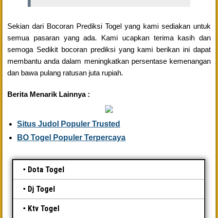
Sekian dari Bocoran Prediksi Togel yang kami sediakan untuk
semua pasaran yang ada. Kami ucapkan terima kasih dan
semoga Sedikit bocoran prediksi yang kami berikan ini dapat
membantu anda dalam meningkatkan persentase kemenangan
dan bawa pulang ratusan juta rupiah.
Berita Menarik Lainnya :
Situs Judol Populer Trusted
BO Togel Populer Terpercaya
Dota Togel
Dj Togel
Ktv Togel