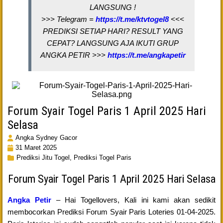
LANGSUNG !
>>> Telegram =
https://t.me/ktvtogel8
<<<
PREDIKSI SETIAP HARI? RESULT YANG
CEPAT? LANGSUNG AJA IKUTI GRUP
ANGKA PETIR >>>
https://t.me/angkapetir
Forum Syair Togel Paris 1 April 2025 Hari
Selasa
Angka Sydney Gacor
31 Maret 2025
Prediksi Jitu Togel,
Prediksi Togel Paris
Forum Syair Togel Paris 1 April 2025 Hari Selasa
Angka Petir
– Hai Togellovers, Kali ini kami akan sedikit
membocorkan Prediksi Forum Syair Paris Loteries 01-04-2025.