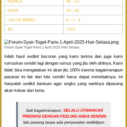
KEPALA
96 - 13
EKOR
25 - 06
COLOK BEBAS
8 - 7 - 4
4D
7412
Forum Syair Togel Paris 1 April 2025 Hari Selasa
Inilah hasil sedikit bocoran yang kami terima dan juga kami
rumuskan sendiri lagi dengan rumus yang jitu oleh ahlinya. Kami
tidak bisa mengatakan ini akan jitu 100% karena bagaimanapun
pasaran ini fair dan kita sendiri harus dapat menebaknya. Ini
hanyalah sedikit bantuan agar angka yang nantinya dipasang
akan keluar dan kena.
Jadi bagaimanapun,
SELALU UTAMAKAN
PREDIKSI DENGAN FEELING ANDA SENDIRI
lalu pasang tanpa ada penyesalan sedikitpun.