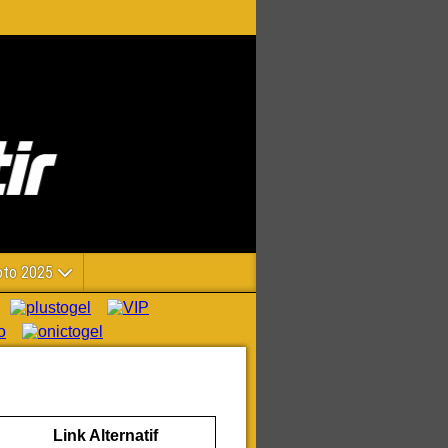
oto 2025
Link Alternatif