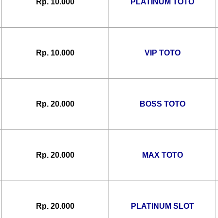
Rp. 10.000
PLATINUM TOTO
Rp. 10.000
VIP TOTO
Rp. 20.000
BOSS TOTO
Rp. 20.000
MAX TOTO
Rp. 20.000
PLATINUM SLOT