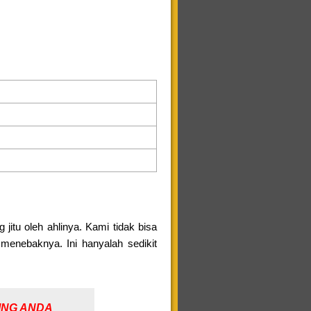
jitu oleh ahlinya. Kami tidak bisa
 menebaknya. Ini hanyalah sedikit
ING ANDA