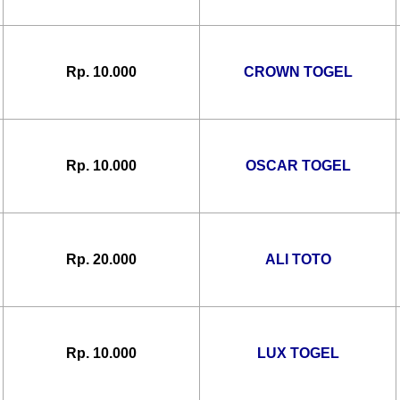
Rp. 10.000
CROWN TOGEL
Rp. 10.000
OSCAR TOGEL
Rp. 20.000
ALI TOTO
Rp. 10.000
LUX TOGEL