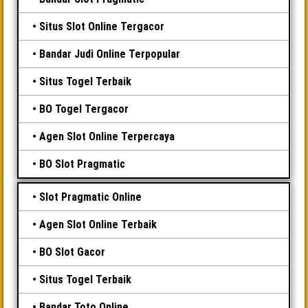
Situs Slot Online Tergacor
Bandar Judi Online Terpopular
Situs Togel Terbaik
BO Togel Tergacor
Agen Slot Online Terpercaya
BO Slot Pragmatic
Slot Pragmatic Online
Agen Slot Online Terbaik
BO Slot Gacor
Situs Togel Terbaik
Bandar Toto Online