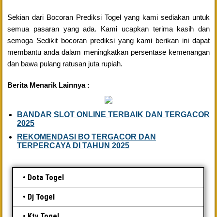
Sekian dari Bocoran Prediksi Togel yang kami sediakan untuk
semua pasaran yang ada. Kami ucapkan terima kasih dan
semoga Sedikit bocoran prediksi yang kami berikan ini dapat
membantu anda dalam meningkatkan persentase kemenangan
dan bawa pulang ratusan juta rupiah.
Berita Menarik Lainnya :
BANDAR SLOT ONLINE TERBAIK DAN TERGACOR
2025
REKOMENDASI BO TERGACOR DAN
TERPERCAYA DI TAHUN 2025
Dota Togel
Dj Togel
Ktv Togel