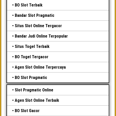
BO Slot Terbaik
Bandar Slot Pragmatic
Situs Slot Online Tergacor
Bandar Judi Online Terpopular
Situs Togel Terbaik
BO Togel Tergacor
Agen Slot Online Terpercaya
BO Slot Pragmatic
Slot Pragmatic Online
Agen Slot Online Terbaik
BO Slot Gacor