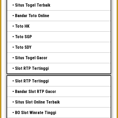
Situs Togel Terbaik
Bandar Toto Online
Toto HK
Toto SGP
Toto SDY
Situs Togel Gacor
Slot RTP Tertinggi
Slot RTP Tertinggi
Bandar Slot RTP Gacor
Situs Slot Online Terbaik
BO Slot Winrate Tinggi