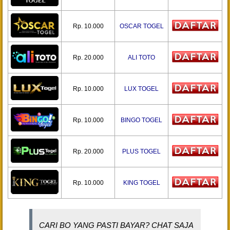
Rp. 10.000
OSCAR TOGEL
Rp. 20.000
ALI TOTO
Rp. 10.000
LUX TOGEL
Rp. 10.000
BINGO TOGEL
Rp. 20.000
PLUS TOGEL
Rp. 10.000
KING TOGEL
CARI BO YANG PASTI BAYAR? CHAT SAJA