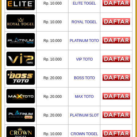
Rp. 10.000
ELITE TOGEL
Rp. 10.000
ROYAL TOGEL
Rp. 10.000
PLATINUM TOTO
Rp. 10.000
VIP TOTO
Rp. 20.000
BOSS TOTO
Rp. 20.000
MAX TOTO
Rp. 20.000
PLATINUM SLOT
Rp. 10.000
CROWN TOGEL