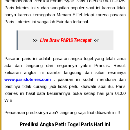
membocorkan Prediksi Forum Syair Paris Loteries 04-11-2025.
Paris loteries ini sudah sangatlah populer saat ini karena tidak
hanya karena kemegahan Menara Eiffel tetapi karena pasaran
Paris Loteries ini sangatlah Fair dan terkenal.
>>
Live Draw PARIS Tercepat
<<
Pasaran paris ini adalah pasaran angka togel yang telah lama
ada dan langsung dari negaranya yakni Prancis. Result
keluaran angka ini diambil langsung dari situs resminya
www.parisloteries.com
. pasaran ini sudah mendunia dan
pastinya tidak curang, jadi tidak perlu khawatir soal itu. Paris
loteries ini hasil data keluarannya buka setiap hari jam 01:00
WIB.
Penasaran prediksinya apa? langsung saja lihat dibawah ini !!
Prediksi Angka Petir Togel Paris Hari Ini