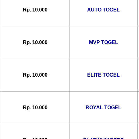
Rp. 10.000
AUTO TOGEL
Rp. 10.000
MVP TOGEL
Rp. 10.000
ELITE TOGEL
Rp. 10.000
ROYAL TOGEL