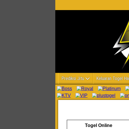
Prediksi Jitu
Keluaran Togel Har
Togel Online