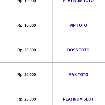
Rp. 10.000
PLATINUM TOTO
Rp. 10.000
VIP TOTO
Rp. 20.000
BOSS TOTO
Rp. 20.000
MAX TOTO
Rp. 20.000
PLATINUM SLOT