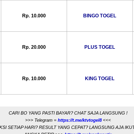
Rp. 10.000
BINGO TOGEL
Rp. 20.000
PLUS TOGEL
Rp. 10.000
KING TOGEL
CARI BO YANG PASTI BAYAR? CHAT SAJA LANGSUNG !
>>> Telegram =
https://t.me/ktvtogel8
<<<
KSI SETIAP HARI? RESULT YANG CEPAT? LANGSUNG AJA IKU