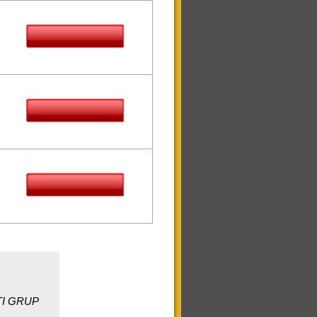
TI GRUP