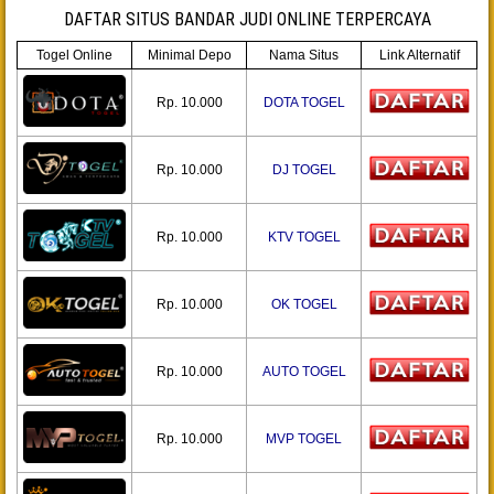
DAFTAR SITUS BANDAR JUDI ONLINE TERPERCAYA
Togel Online
Minimal Depo
Nama Situs
Link Alternatif
Rp. 10.000
DOTA TOGEL
Rp. 10.000
DJ TOGEL
Rp. 10.000
KTV TOGEL
Rp. 10.000
OK TOGEL
Rp. 10.000
AUTO TOGEL
Rp. 10.000
MVP TOGEL