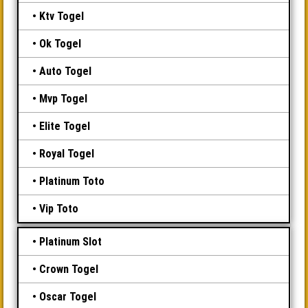
Ktv Togel
Ok Togel
Auto Togel
Mvp Togel
Elite Togel
Royal Togel
Platinum Toto
Vip Toto
Platinum Slot
Crown Togel
Oscar Togel