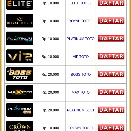
Rp. 10.000
ELITE TOGEL
Rp. 10.000
ROYAL TOGEL
Rp. 10.000
PLATINUM TOTO
Rp. 10.000
VIP TOTO
Rp. 20.000
BOSS TOTO
Rp. 20.000
MAX TOTO
Rp. 20.000
PLATINUM SLOT
Rp. 10.000
CROWN TOGEL