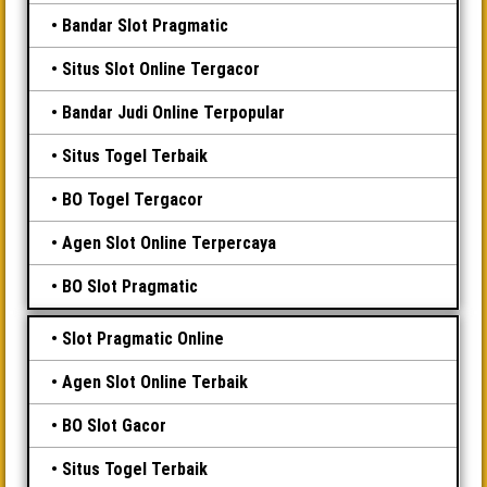
Bandar Slot Pragmatic
Situs Slot Online Tergacor
Bandar Judi Online Terpopular
Situs Togel Terbaik
BO Togel Tergacor
Agen Slot Online Terpercaya
BO Slot Pragmatic
Slot Pragmatic Online
Agen Slot Online Terbaik
BO Slot Gacor
Situs Togel Terbaik