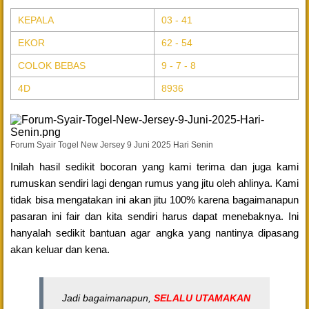
KEPALA
03 - 41
EKOR
62 - 54
COLOK BEBAS
9 - 7 - 8
4D
8936
Forum Syair Togel New Jersey 9 Juni 2025 Hari Senin
Inilah hasil sedikit bocoran yang kami terima dan juga kami
rumuskan sendiri lagi dengan rumus yang jitu oleh ahlinya. Kami
tidak bisa mengatakan ini akan jitu 100% karena bagaimanapun
pasaran ini fair dan kita sendiri harus dapat menebaknya. Ini
hanyalah sedikit bantuan agar angka yang nantinya dipasang
akan keluar dan kena.
Jadi bagaimanapun,
SELALU UTAMAKAN