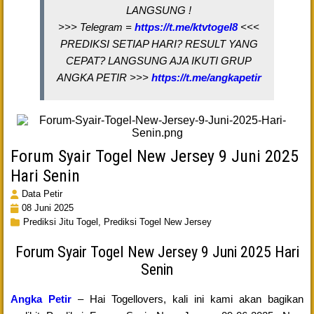
LANGSUNG !
>>> Telegram =
https://t.me/ktvtogel8
<<<
PREDIKSI SETIAP HARI? RESULT YANG
CEPAT? LANGSUNG AJA IKUTI GRUP
ANGKA PETIR >>>
https://t.me/angkapetir
Forum Syair Togel New Jersey 9 Juni 2025
Hari Senin
Data Petir
08 Juni 2025
Prediksi Jitu Togel,
Prediksi Togel New Jersey
Forum Syair Togel New Jersey 9 Juni 2025 Hari
Senin
Angka Petir
– Hai Togellovers, kali ini kami akan bagikan