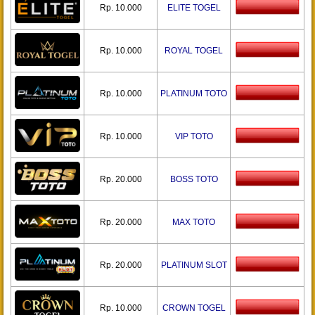
Rp. 10.000
ELITE TOGEL
Rp. 10.000
ROYAL TOGEL
Rp. 10.000
PLATINUM TOTO
Rp. 10.000
VIP TOTO
Rp. 20.000
BOSS TOTO
Rp. 20.000
MAX TOTO
Rp. 20.000
PLATINUM SLOT
Rp. 10.000
CROWN TOGEL