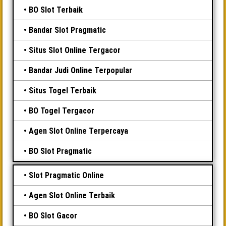
BO Slot Terbaik
Bandar Slot Pragmatic
Situs Slot Online Tergacor
Bandar Judi Online Terpopular
Situs Togel Terbaik
BO Togel Tergacor
Agen Slot Online Terpercaya
BO Slot Pragmatic
Slot Pragmatic Online
Agen Slot Online Terbaik
BO Slot Gacor