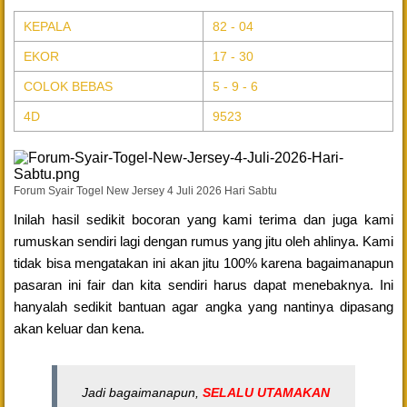
KEPALA
82 - 04
EKOR
17 - 30
COLOK BEBAS
5 - 9 - 6
4D
9523
Forum Syair Togel New Jersey 4 Juli 2026 Hari Sabtu
Inilah hasil sedikit bocoran yang kami terima dan juga kami
rumuskan sendiri lagi dengan rumus yang jitu oleh ahlinya. Kami
tidak bisa mengatakan ini akan jitu 100% karena bagaimanapun
pasaran ini fair dan kita sendiri harus dapat menebaknya. Ini
hanyalah sedikit bantuan agar angka yang nantinya dipasang
akan keluar dan kena.
Jadi bagaimanapun,
SELALU UTAMAKAN