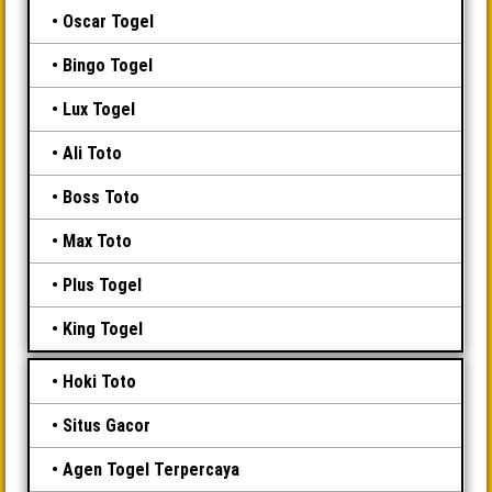
Oscar Togel
Bingo Togel
Lux Togel
Ali Toto
Boss Toto
Max Toto
Plus Togel
King Togel
Hoki Toto
Situs Gacor
Agen Togel Terpercaya