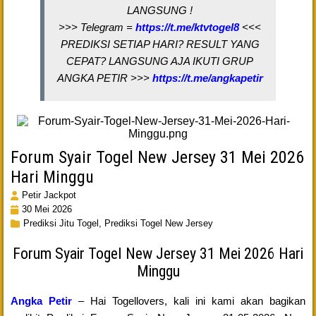
LANGSUNG !
>>> Telegram =
https://t.me/ktvtogel8
<<<
PREDIKSI SETIAP HARI? RESULT YANG
CEPAT? LANGSUNG AJA IKUTI GRUP
ANGKA PETIR >>>
https://t.me/angkapetir
Forum Syair Togel New Jersey 31 Mei 2026
Hari Minggu
Petir Jackpot
30 Mei 2026
Prediksi Jitu Togel,
Prediksi Togel New Jersey
Forum Syair Togel New Jersey 31 Mei 2026 Hari
Minggu
Angka Petir
– Hai Togellovers, kali ini kami akan bagikan