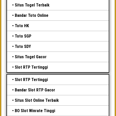
Situs Togel Terbaik
Bandar Toto Online
Toto HK
Toto SGP
Toto SDY
Situs Togel Gacor
Slot RTP Tertinggi
Slot RTP Tertinggi
Bandar Slot RTP Gacor
Situs Slot Online Terbaik
BO Slot Winrate Tinggi