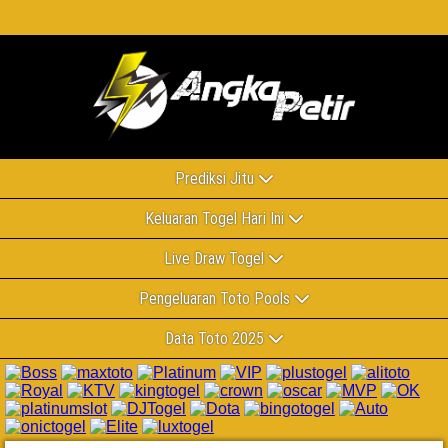
Prediksi Jitu
Keluaran Togel Hari Ini
Live Draw Togel
Pengeluaran Toto Pools
Data Toto 2025