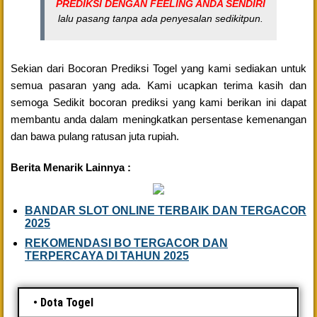
PREDIKSI DENGAN FEELING ANDA SENDIRI
lalu pasang tanpa ada penyesalan sedikitpun.
Sekian dari Bocoran Prediksi Togel yang kami sediakan untuk
semua pasaran yang ada. Kami ucapkan terima kasih dan
semoga Sedikit bocoran prediksi yang kami berikan ini dapat
membantu anda dalam meningkatkan persentase kemenangan
dan bawa pulang ratusan juta rupiah.
Berita Menarik Lainnya :
BANDAR SLOT ONLINE TERBAIK DAN TERGACOR
2025
REKOMENDASI BO TERGACOR DAN
TERPERCAYA DI TAHUN 2025
Dota Togel