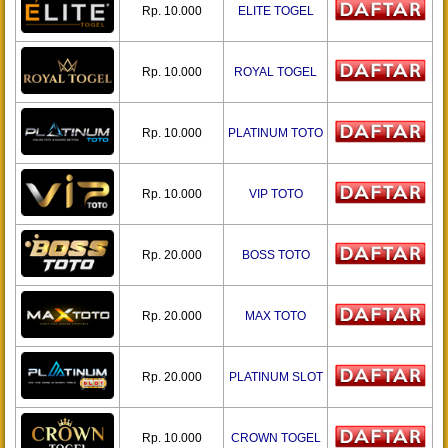
Rp. 10.000
ELITE TOGEL
Rp. 10.000
ROYAL TOGEL
Rp. 10.000
PLATINUM TOTO
Rp. 10.000
VIP TOTO
Rp. 20.000
BOSS TOTO
Rp. 20.000
MAX TOTO
Rp. 20.000
PLATINUM SLOT
Rp. 10.000
CROWN TOGEL