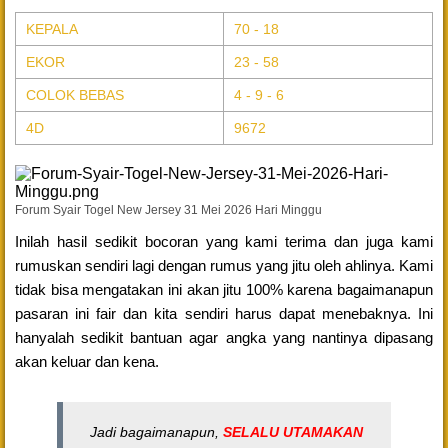
KEPALA
70 - 18
EKOR
23 - 58
COLOK BEBAS
4 - 9 - 6
4D
9672
Forum Syair Togel New Jersey 31 Mei 2026 Hari Minggu
Inilah hasil sedikit bocoran yang kami terima dan juga kami
rumuskan sendiri lagi dengan rumus yang jitu oleh ahlinya. Kami
tidak bisa mengatakan ini akan jitu 100% karena bagaimanapun
pasaran ini fair dan kita sendiri harus dapat menebaknya. Ini
hanyalah sedikit bantuan agar angka yang nantinya dipasang
akan keluar dan kena.
Jadi bagaimanapun,
SELALU UTAMAKAN