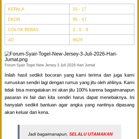
KEPALA
20 - 17
EKOR
95 - 47
COLOK BEBAS
3 - 6 - 8
4D
8629
Forum Syair Togel New Jersey 3 Juli 2026 Hari Jumat
Inilah hasil sedikit bocoran yang kami terima dan juga kami
rumuskan sendiri lagi dengan rumus yang jitu oleh ahlinya. Kami
tidak bisa mengatakan ini akan jitu 100% karena bagaimanapun
pasaran ini fair dan kita sendiri harus dapat menebaknya. Ini
hanyalah sedikit bantuan agar angka yang nantinya dipasang
akan keluar dan kena.
Jadi bagaimanapun,
SELALU UTAMAKAN