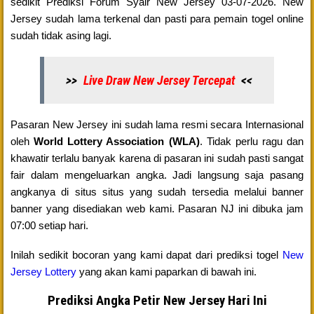
sedikit Prediksi Forum Syair New Jersey 03-07-2026. New
Jersey sudah lama terkenal dan pasti para pemain togel online
sudah tidak asing lagi.
>>
Live Draw New Jersey Tercepat
<<
Pasaran New Jersey ini sudah lama resmi secara Internasional
oleh
World Lottery Association (WLA)
. Tidak perlu ragu dan
khawatir terlalu banyak karena di pasaran ini sudah pasti sangat
fair dalam mengeluarkan angka. Jadi langsung saja pasang
angkanya di situs situs yang sudah tersedia melalui banner
banner yang disediakan web kami. Pasaran NJ ini dibuka jam
07:00 setiap hari.
Inilah sedikit bocoran yang kami dapat dari prediksi togel
New
Jersey Lottery
yang akan kami paparkan di bawah ini.
Prediksi Angka Petir New Jersey Hari Ini