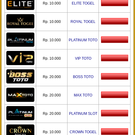
Rp. 10.000
ELITE TOGEL
Rp. 10.000
ROYAL TOGEL
Rp. 10.000
PLATINUM TOTO
Rp. 10.000
VIP TOTO
Rp. 20.000
BOSS TOTO
Rp. 20.000
MAX TOTO
Rp. 20.000
PLATINUM SLOT
Rp. 10.000
CROWN TOGEL