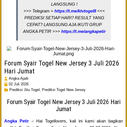
LANGSUNG !
>>> Telegram =
https://t.me/ktvtogel8
<<<
PREDIKSI SETIAP HARI? RESULT YANG
CEPAT? LANGSUNG AJA IKUTI GRUP
ANGKA PETIR >>>
https://t.me/angkapetir
Forum Syair Togel New Jersey 3 Juli 2026
Hari Jumat
Angka Ajaib
02 Juli 2026
Prediksi Jitu Togel,
Prediksi Togel New Jersey
Forum Syair Togel New Jersey 3 Juli 2026 Hari
Jumat
Angka Petir
– Hai Togellovers, kali ini kami akan bagikan