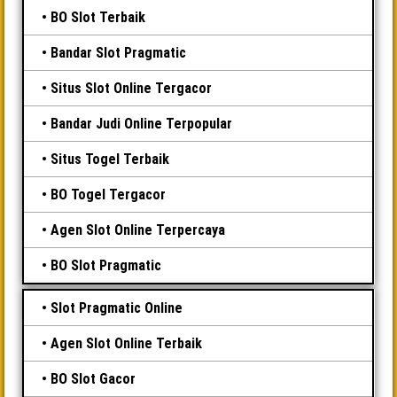
BO Slot Terbaik
Bandar Slot Pragmatic
Situs Slot Online Tergacor
Bandar Judi Online Terpopular
Situs Togel Terbaik
BO Togel Tergacor
Agen Slot Online Terpercaya
BO Slot Pragmatic
Slot Pragmatic Online
Agen Slot Online Terbaik
BO Slot Gacor